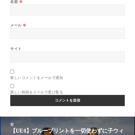
名前
※
メール
※
サイト
新しいコメントをメールで通知
新しい投稿をメールで受け取る
投
前
稿
【UE4】ブループリントを一切使わずに子ウィ
前
ナ