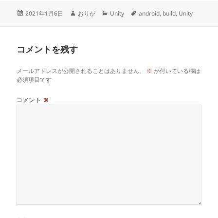
投
作
カ
タ
2021年1月6日
おりが
Unity
android
,
build
,
Unity
稿
成
テ
グ
日:
者
ゴ
リ
コメントを残す
ー
メールアドレスが公開されることはありません。
※
が付いている欄は
必須項目です
コメント
※