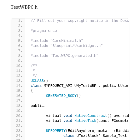
TestWBPC.h
// Fill out your copyright notice in the Descript
#pragma once
#include "CoreMinimal.h"
#include "Blueprint/UserWidget.h"
#include "TestWBPC.generated.h"
/**
 * 
 */
UCLASS
()
class
 MYPROJECT_API UMyTestWBP 
:
 public UUserWidg
{
GENERATED_BODY
()
public:
	virtual 
void
NativeConstruct
()
 override;
	virtual 
void
NativeTick
(
const FGeometry&, 
UPROPERTY
(
EditAnywhere, meta = 
(
BindWidget
class
 UTextBlock* Sample_Text = nu