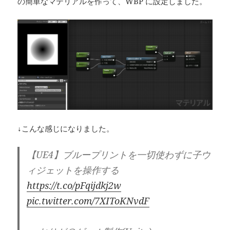
の簡単なマテリアルを作って、WBP に設定しました。
↓こんな感じになりました。
【UE4】ブループリントを一切使わずに子ウ
ィジェットを操作する
https://t.co/pFqijdkj2w
pic.twitter.com/7XIToKNvdF