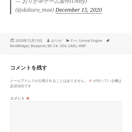
— おりが＠ゲーム製作(Unity)
(@dokuro_moe)
December 15, 2020
投
作
カ
タ
2020年12月15日
おりが
C++
,
Unreal Engine
稿
成
テ
グ
BindWidget
,
Blueprint
,
BP
,
C#
,
UE4
,
UMG
,
WBP
日:
者
ゴ
リ
ー
コメントを残す
メールアドレスが公開されることはありません。
※
が付いている欄は
必須項目です
コメント
※