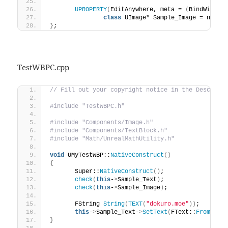
UPROPERTY
(
EditAnywhere, meta = 
(
BindWidget
class
 UImage* Sample_Image = nullp
}
;
TestWBPC.cpp
// Fill out your copyright notice in the Descript
#include "TestWBPC.h"
#include "Components/Image.h"
#include "Components/TextBlock.h"
#include "Math/UnrealMathUtility.h"
void
 UMyTestWBP::
NativeConstruct
()
{
	Super::
NativeConstruct
()
;
check
(
this
-
>
Sample_Text
)
;
check
(
this
-
>
Sample_Image
)
;
	FString 
String
(
TEXT
(
"dokuro.moe"
))
;
this
-
>
Sample_Text-
>
SetText
(
FText::
FromStri
}