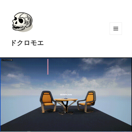
メニュ
ドクロモエ
ーとウ
ィジェ
ット