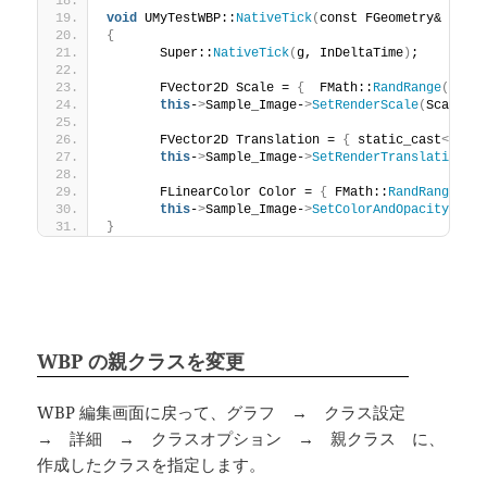
void
 UMyTestWBP::
NativeTick
(
const FGeometry& g, f
{
	Super::
NativeTick
(
g, InDeltaTime
)
;
	FVector2D Scale = 
{
  FMath::
RandRange
(
0.1
f
this
-
>
Sample_Image-
>
SetRenderScale
(
Scale
)
;
	FVector2D Translation = 
{
 static_cast
<
floa
this
-
>
Sample_Image-
>
SetRenderTranslation
(
T
	FLinearColor Color = 
{
 FMath::
RandRange
(
0.
this
-
>
Sample_Image-
>
SetColorAndOpacity
(
Col
}
WBP の親クラスを変更
WBP 編集画面に戻って、グラフ → クラス設定
→ 詳細 → クラスオプション → 親クラス に、
作成したクラスを指定します。