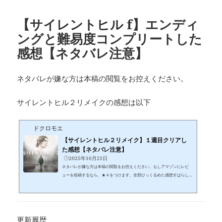
【サイレントヒル f】エンディ
ングと難易度コンプリートした
感想【ネタバレ注意】
ネタバレが嫌な方は本稿の閲覧をお控えください。
サイレントヒル２リメイクの感想は以下
ドクロモエ
【サイレントヒル２リメイク】１週目クリアし
た感想【ネタバレ注意】
2025年10月25日
ネタバレが嫌な方は本稿の閲覧をお控えください。もしアマゾンにレビ
ューを投稿するなら、★４をつけます。全部ひっくるめた感想すばらし
いリメイクでした。オリジナルは全てのエンディングと全ての難易度で
クリアしているし、ノベルも読破しています。※ちなみに、サイレント
ヒル２のノベルは、ゲーム発売後にライターに書かせてノベライズした
という珍しいノベルです。なので、原作はゲームです。シリーズでプレ
イしたのは、１、２、３、４、０、ホームカミング、ダウンプア、シャ
更新履歴