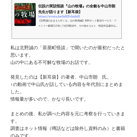
伝説の実話怪談『山の牧場』の全貌を中山市朗
先生が語ります【新耳袋】
https://youtu.be/biHZvbuhjII
【北野誠のおまえら行くな。山の牧場編】有料ネット配信サービス・フ
ァミリー劇場CLUBにて好評配信中。その他オカルト・怪談作品盛沢山。
単月でのご利用も可能です。★前半の視聴はコチラ▷https://bit.ly/3wVN
Vzc★後半の視聴はコチラ▷https://bit.ly/36Nqbmv★ファミリー劇場CL
U...
私は北野誠の「茶屋町怪談」で聞いたのが最初だったと
思います。
山の中にある不可解な牧場のお話です。
発見したのは【新耳袋】の著者、中山市朗 氏。
↑の動画で中山氏が話している内容を年代別にまとめま
した。
情報量が多いので、かなり長いです。
まとめの後、私が調べた内容を元に考察を行っていきま
す。
調査はネット情報（噂話などは除外し資料のみ）と書籍
のみです。