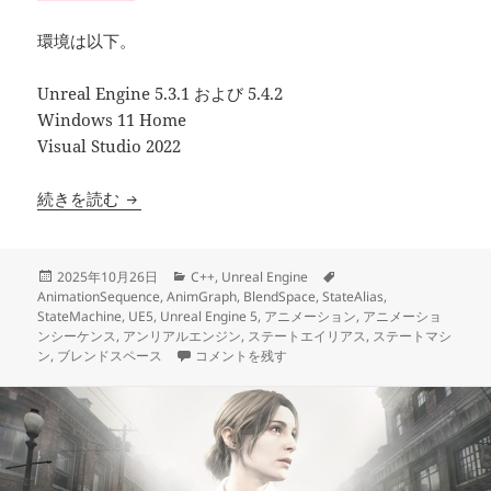
環境は以下。
Unreal Engine 5.3.1 および 5.4.2
Windows 11 Home
Visual Studio 2022
【UE5】AnimGraph をいちから読み解く【初
続きを読む
投
カ
タ
2025年10月26日
C++
,
Unreal Engine
稿
テ
グ
AnimationSequence
,
AnimGraph
,
BlendSpace
,
StateAlias
,
日:
ゴ
StateMachine
,
UE5
,
Unreal Engine 5
,
アニメーション
,
アニメーショ
リ
ンシーケンス
,
アンリアルエンジン
,
ステートエイリアス
,
ステートマシ
ー
【UE5】AnimGraph をいちから読み解く【初心
ン
,
ブレンドスペース
コメントを残す