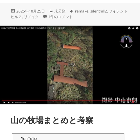
投
カ
タ
2025年10月25日
未分類
remake
,
silenthill2
,
サイレント
稿
【サイレントヒル２リメイク】１週目クリアした感想【
テ
グ
ヒル２
,
リメイク
1件のコメント
日:
ゴ
リ
ー
山の牧場まとめと考察
YouTube