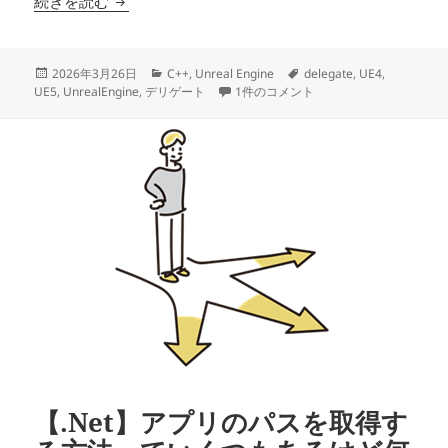
【UE4/UE5 C++】デリゲートの使い方まとめ
続きを読む
投
カ
タ
2026年3月26日
C++
,
Unreal Engine
delegate
,
UE4
,
稿
テ
【UE4/UE5 C++】デリゲートの使い方
グ
UE5
,
UnrealEngine
,
デリゲート
1件のコメント
日:
ゴ
リ
ー
【.Net】アプリのパスを取得す