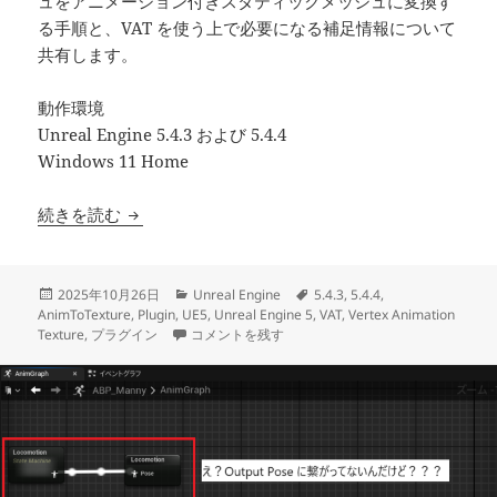
ュをアニメーション付きスタティックメッシュに変換す
る手順と、VAT を使う上で必要になる補足情報について
共有します。
動作環境
Unreal Engine 5.4.3 および 5.4.4
Windows 11 Home
【UE5.4.4】AnimToTexture の使い方まとめ【
続きを読む
投
カ
タ
2025年10月26日
Unreal Engine
5.4.3
,
5.4.4
,
稿
テ
グ
AnimToTexture
,
Plugin
,
UE5
,
Unreal Engine 5
,
VAT
,
Vertex Animation
日:
【UE5.4.4】AnimToTexture の使い方まとめ【最新
ゴ
Texture
,
プラグイン
コメントを残す
リ
ー