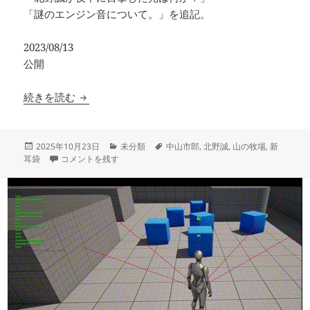
「謎のエンジン音について。」を追記。
2023/08/13
公開
山の牧場まとめと考察
続きを読む
投
カ
タ
2025年10月23日
未分類
中山市郎
,
北野誠
,
山の牧場
,
新
稿
山の牧場まとめと考察 に
テ
グ
耳袋
コメントを残す
日:
ゴ
リ
ー