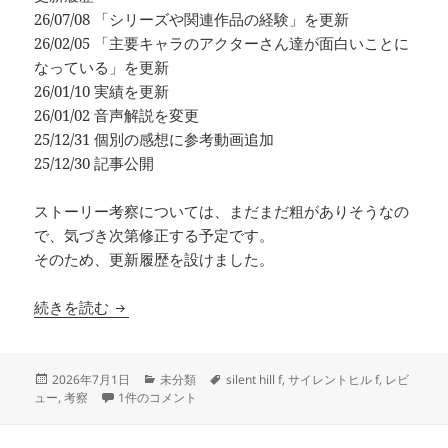
ッタードメモリー、ショートメッセージです。映画は１...
26/07/08 「シリーズや関連作品の経験」を更新
26/02/05 「主要キャラのアクターさん達が面白いことに
なっている」を更新
26/01/10 実績を更新
26/01/02 音声解説を変更
25/12/31 個別の感想に参考動画追加
25/12/30 記事公開
ストーリー考察については、まだまだ粗がありそうなの
で、気づき次第修正する予定です。
そのため、更新履歴を設けました。
【サイレントヒル f】エンディングと難易度コン
続きを読む
投
カ
タ
2026年7月1日
未分類
silent hill f
,
サイレントヒル f
,
レビ
稿
【サイレントヒル f】エンディングと難易度コンプリートした
テ
グ
ュー
,
考察
1件のコメント
日:
ゴ
リ