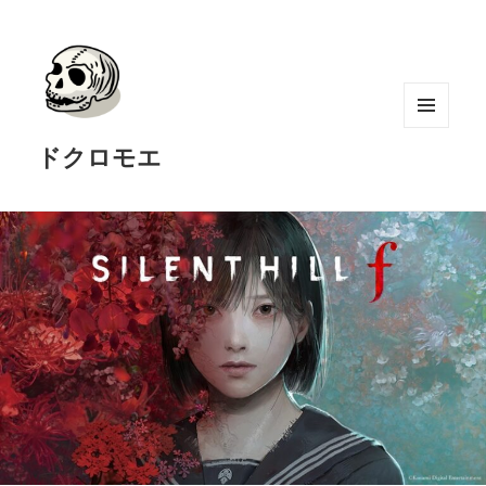
メニュ
ドクロモエ
ーとウ
ィジェ
ット