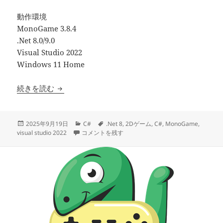
動作環境
MonoGame 3.8.4
.Net 8.0/9.0
Visual Studio 2022
Windows 11 Home
【C#】２Dゲームライブラリ MonoGame のイン
続きを読む
投
カ
タ
2025年9月19日
C#
.Net 8
,
2Dゲーム
,
C#
,
MonoGame
,
稿
【C#】２Dゲームライブラリ MonoGame のインスト
テ
グ
visual studio 2022
コメントを残す
日:
ゴ
リ
ー