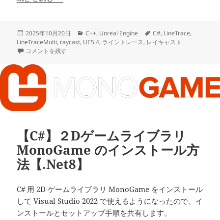
投
カ
タ
2025年10月20日
C++
,
Unreal Engine
C#
,
LineTrace
,
稿
テ
グ
LineTraceMulti
,
raycast
,
UE5.4
,
ライントレース
,
レイキャスト
日:
【UE5】LineTrace(レイキャスト)の使い方【C++】 に
ゴ
コメントを残す
リ
ー
【C#】２Dゲームライブラリ
MonoGame のインストール方
法【.Net8】
C# 用 2D ゲームライブラリ MonoGame をインストール
して Visual Studio 2022 で使えるようになったので、イ
ンストールとセットアップ手順を共有します。