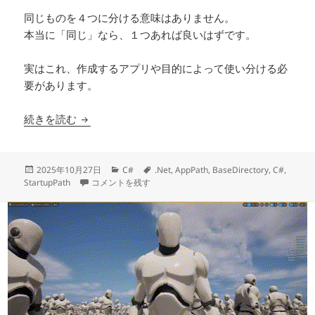
同じものを４つに分ける意味はありません。
本当に「同じ」なら、１つあれば良いはずです。
実はこれ、作成するアプリや目的によって使い分ける必
要があります。
【.Net】アプリのパスを取得する方法っていくつ
続きを読む
投
カ
タ
2025年10月27日
C#
.Net
,
AppPath
,
BaseDirectory
,
C#
,
稿
【.Net】アプリのパスを取得する方法っていくつもあるけど
テ
グ
StartupPath
コメントを残す
日:
ゴ
リ
ー