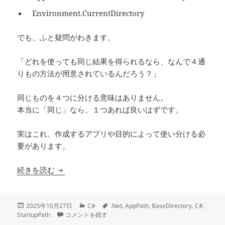
Environment.CurrentDirectory
でも、ふと疑問がわきます。
「どれを使っても同じ結果を得られるなら、なんで４通
りもの方法が用意されているんだろう？」
同じものを４つに分ける意味はありません。
本当に「同じ」なら、１つあれば良いはずです。
実はこれ、作成するアプリや目的によって使い分ける必
要があります。
【.Net】アプリのパスを取得する方法っていくつ
続きを読む
投
カ
タ
2025年10月27日
C#
.Net
,
AppPath
,
BaseDirectory
,
C#
,
稿
【.Net】アプリのパスを取得する方法っていくつもあるけど
テ
グ
StartupPath
コメントを残す
日:
ゴ