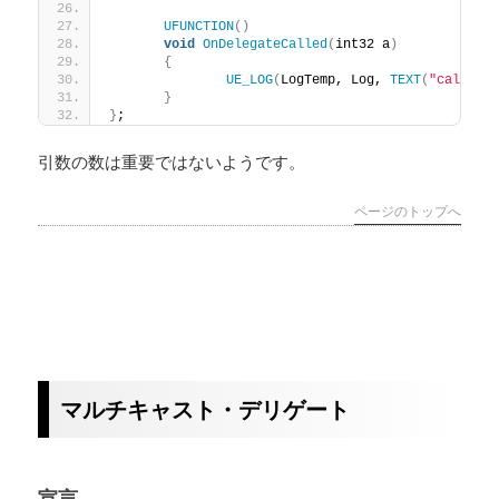
UFUNCTION
()
void
OnDelegateCalled
(
int32 a
)
{
UE_LOG
(
LogTemp, Log, 
TEXT
(
"called 
}
}
;
引数の数は重要ではないようです。
ページのトップへ
マルチキャスト・デリゲート
宣言