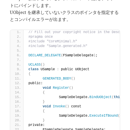
トにバインドします。
UObject を継承していないクラスのポインタを指定する
とコンパイルエラーが出ます。
// Fill out your copyright notice in the Descript
#pragma once
#include "CoreMinimal.h"
#include "Sample.generated.h"
DECLARE_DELEGATE
(
FSampleDelegate
)
;
UCLASS
()
class
 USample 
:
 public UObject
{
GENERATED_BODY
()
public:
void
Register
()
{
		SampleDelegate.
BindUObject
(
this
, &
}
void
Invoke
()
 const
{
		SampleDelegate.
ExecuteIfBound
()
;
}
private:
	FSampleDelegate SampleDelegate;