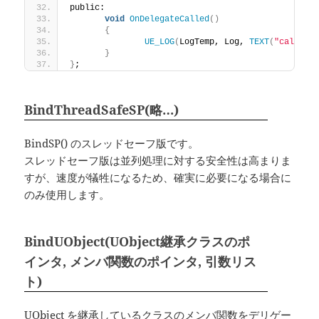
public:
void
OnDelegateCalled
()
{
UE_LOG
(
LogTemp, Log, 
TEXT
(
"called 
}
}
;
BindThreadSafeSP(略…)
BindSP() のスレッドセーフ版です。
スレッドセーフ版は並列処理に対する安全性は高まりま
すが、速度が犠牲になるため、確実に必要になる場合に
のみ使用します。
BindUObject(UObject継承クラスのポ
インタ, メンバ関数のポインタ, 引数リス
ト)
UObject を継承しているクラスのメンバ関数をデリゲー