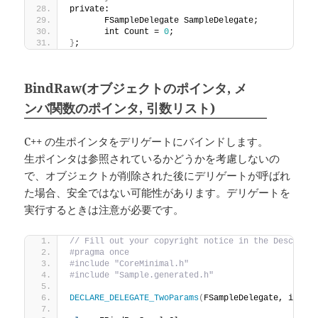
private:
	FSampleDelegate SampleDelegate;
	int Count = 
0
;
}
;
BindRaw(オブジェクトのポインタ, メ
ンバ関数のポインタ, 引数リスト)
C++ の生ポインタをデリゲートにバインドします。
生ポインタは参照されているかどうかを考慮しないの
で、オブジェクトが削除された後にデリゲートが呼ばれ
た場合、安全ではない可能性があります。デリゲートを
実行するときは注意が必要です。
// Fill out your copyright notice in the Descript
#pragma once
#include "CoreMinimal.h"
#include "Sample.generated.h"
DECLARE_DELEGATE_TwoParams
(
FSampleDelegate, int, 