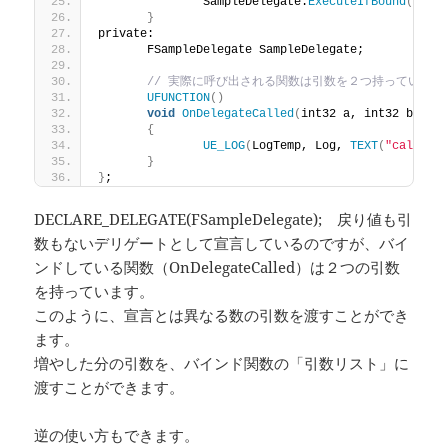
		SampleDelegate.
ExecuteIfBound
()
;
}
private:
	FSampleDelegate SampleDelegate;
// 実際に呼び出される関数は引数を２つ持っている
UFUNCTION
()
void
OnDelegateCalled
(
int32 a, int32 b
)
{
UE_LOG
(
LogTemp, Log, 
TEXT
(
"called 
}
}
;
DECLARE_DELEGATE(FSampleDelegate); 戻り値も引
数もないデリゲートとして宣言しているのですが、バイ
ンドしている関数（OnDelegateCalled）は２つの引数
を持っています。
このように、宣言とは異なる数の引数を渡すことができ
ます。
増やした分の引数を、バインド関数の「引数リスト」に
渡すことができます。
逆の使い方もできます。