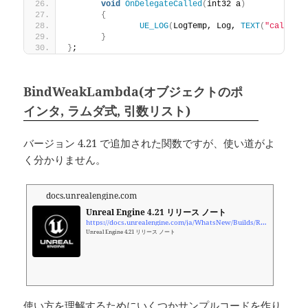
void
OnDelegateCalled
(
int32 a
)
{
UE_LOG
(
LogTemp, Log, 
TEXT
(
"called 
}
}
;
BindWeakLambda(オブジェクトのポ
インタ, ラムダ式, 引数リスト)
バージョン 4.21 で追加された関数ですが、使い道がよ
く分かりません。
docs.unrealengine.com
Unreal Engine 4.21 リリース ノート
https://docs.unrealengine.com/ja/WhatsNew/Builds/ReleaseNotes/4_21/index.html
Unreal Engine 4.21 リリース ノート
使い方を理解するためにいくつかサンプルコードを作り