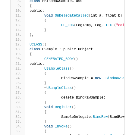
class
 FBindRawSampleClass
{
public:
void
OnDelegateCalled
(
int a, float b
)
{
UE_LOG
(
LogTemp, Log, 
TEXT
(
"called 
}
}
;
UCLASS
()
class
 USample 
:
 public UObject
{
GENERATED_BODY
()
public:
USampleClass
()
{
		BindRawSample = 
new
FBindRawSample
}
	~
USampleClass
()
{
		delete BindRawSample;
}
void
Register
()
{
		SampleDelegate.
BindRaw
(
BindRawSamp
}
void
Invoke
()
{