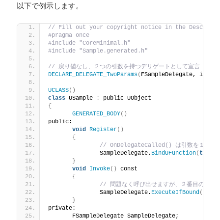
以下で例示します。
// Fill out your copyright notice in the Descript
#pragma once
#include "CoreMinimal.h"
#include "Sample.generated.h"
// 戻り値なし、２つの引数を持つデリゲートとして宣言
DECLARE_DELEGATE_TwoParams
(
FSampleDelegate, int32
UCLASS
()
class
 USample 
:
 public UObject
{
GENERATED_BODY
()
public:
void
Register
()
{
// OnDelegateCalled() は引数
		SampleDelegate.
BindUFunction
(
this
,
}
void
Invoke
()
 const
{
// 問題なく呼び出せますが、２番目の引数
		SampleDelegate.
ExecuteIfBound
(
888
,
}
private:
	FSampleDelegate SampleDelegate;