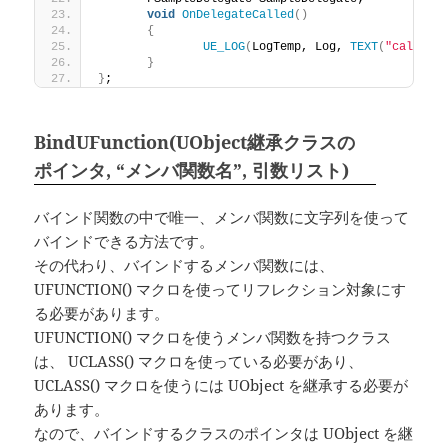
void
OnDelegateCalled
()
{
UE_LOG
(
LogTemp, Log, 
TEXT
(
"called 
}
}
;
BindUFunction(UObject継承クラスの
ポインタ, “メンバ関数名”, 引数リスト)
バインド関数の中で唯一、メンバ関数に文字列を使って
バインドできる方法です。
その代わり、バインドするメンバ関数には、
UFUNCTION() マクロを使ってリフレクション対象にす
る必要があります。
UFUNCTION() マクロを使うメンバ関数を持つクラス
は、 UCLASS() マクロを使っている必要があり、
UCLASS() マクロを使うには UObject を継承する必要が
あります。
なので、バインドするクラスのポインタは UObject を継