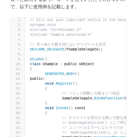
で、以下に使用例を記載します。
// Fill out your copyright notice in the Descript
#pragma once
#include "CoreMinimal.h"
#include "Sample.generated.h"
// 戻り値と引数を持たないデリゲートを宣言
DECLARE_DELEGATE
(
FSampleDelegate
)
;
UCLASS
()
class
 USample 
:
 public UObject
{
GENERATED_BODY
()
public:
void
Register
()
{
// バインド関数に引数を２つ指定
		SampleDelegate.
BindUFunction
(
this
,
}
void
Invoke
()
 const
{
// デリゲートを実行する際に引数を指定し
// OnDelegateCalled() として
// コンパイルエラーになりそうだが、バイ
//  OnDelegateCalled(1, 2) とし