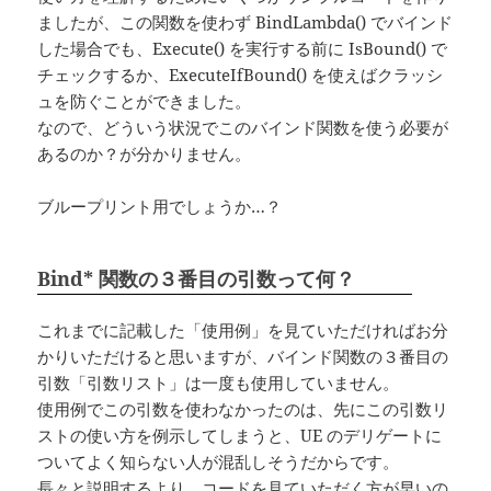
ましたが、この関数を使わず BindLambda() でバインド
した場合でも、Execute() を実行する前に IsBound() で
チェックするか、ExecuteIfBound() を使えばクラッシ
ュを防ぐことができました。
なので、どういう状況でこのバインド関数を使う必要が
あるのか？が分かりません。
ブループリント用でしょうか…？
Bind* 関数の３番目の引数って何？
これまでに記載した「使用例」を見ていただければお分
かりいただけると思いますが、バインド関数の３番目の
引数「引数リスト」は一度も使用していません。
使用例でこの引数を使わなかったのは、先にこの引数リ
ストの使い方を例示してしまうと、UE のデリゲートに
ついてよく知らない人が混乱しそうだからです。
長々と説明するより、コードを見ていただく方が早いの