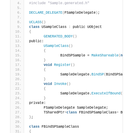
#include "Sample.generated.h"
DECLARE_DELEGATE
(
FSampleDelegate
)
;
UCLASS
()
class
 USampleClass 
:
 public UObject
{
GENERATED_BODY
()
public:
USampleClass
()
{
		BindSPSample = 
MakeShareable
(
new
F
}
void
Register
()
{
		SampleDelegate.
BindSP
(
BindSPSample
}
void
Invoke
()
{
		SampleDelegate.
ExecuteIfBound
(
123
,
}
private:
	FSampleDelegate SampleDelegate;
	TSharedPtr
<
class
 FBindSPSampleClass
>
 BindS
}
;
class
 FBindSPSampleClass
{