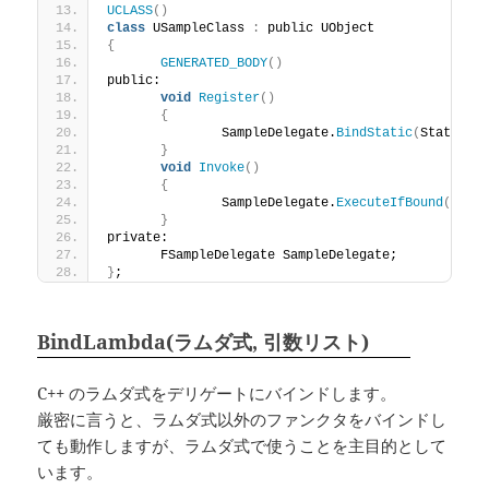
UCLASS
()
class
 USampleClass 
:
 public UObject
{
GENERATED_BODY
()
public:
void
Register
()
{
		SampleDelegate.
BindStatic
(
StaticSa
}
void
Invoke
()
{
		SampleDelegate.
ExecuteIfBound
()
;
}
private:
	FSampleDelegate SampleDelegate;
}
;
BindLambda(ラムダ式, 引数リスト)
C++ のラムダ式をデリゲートにバインドします。
厳密に言うと、ラムダ式以外のファンクタをバインドし
ても動作しますが、ラムダ式で使うことを主目的として
います。