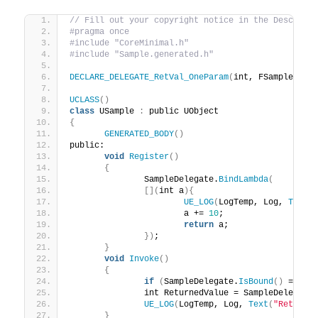
// Fill out your copyright notice in the Descript
#pragma once
#include "CoreMinimal.h"
#include "Sample.generated.h"
DECLARE_DELEGATE_RetVal_OneParam
(
int, FSampleDele
UCLASS
()
class
 USample 
:
 public UObject
{
GENERATED_BODY
()
public:
void
Register
()
{
		SampleDelegate.
BindLambda
(
[](
int a
){
UE_LOG
(
LogTemp, Log, 
TEXT
(
			a += 
10
;
return
 a;
})
;
}
void
Invoke
()
{
if
(
SampleDelegate.
IsBound
()
 == 
fa
		int ReturnedValue = SampleDelegate
UE_LOG
(
LogTemp, Log, 
Text
(
"Returne
}