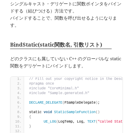
シングルキャスト・デリゲートに関数ポインタをバイン
ドする（結びつける）方法です。
バインドすることで、関数を呼び出せるようになりま
す。
BindStatic(static関数名, 引数リスト)
どのクラスにも属していない C++ のグローバルな static
関数をデリゲートにバインドします。
// Fill out your copyright notice in the Descript
#pragma once
#include "CoreMinimal.h"
#include "Sample.generated.h"
DECLARE_DELEGATE
(
FSampleDelegate
)
;
static 
void
StaticSampleFunction
()
{
UE_LOG
(
LogTemp, Log, 
TEXT
(
"called StaticSa
}