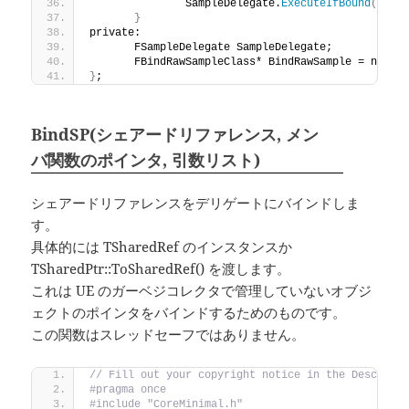
		SampleDelegate.
ExecuteIfBound
(
123
,
}
private:
	FSampleDelegate SampleDelegate;
	FBindRawSampleClass* BindRawSample = nullp
}
;
BindSP(シェアードリファレンス, メン
バ関数のポインタ, 引数リスト)
シェアードリファレンスをデリゲートにバインドしま
す。
具体的には TSharedRef のインスタンスか
TSharedPtr::ToSharedRef() を渡します。
これは UE のガーベジコレクタで管理していないオブジ
ェクトのポインタをバインドするためのものです。
この関数はスレッドセーフではありません。
// Fill out your copyright notice in the Descript
#pragma once
#include "CoreMinimal.h"