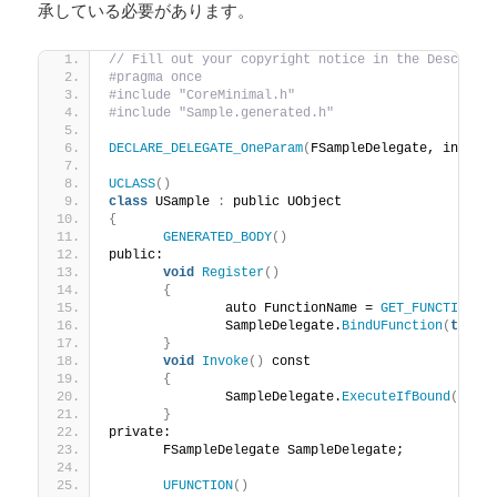
承している必要があります。
// Fill out your copyright notice in the Descript
#pragma once
#include "CoreMinimal.h"
#include "Sample.generated.h"
DECLARE_DELEGATE_OneParam
(
FSampleDelegate, int32
)
UCLASS
()
class
 USample 
:
 public UObject
{
GENERATED_BODY
()
public:
void
Register
()
{
		auto FunctionName = 
GET_FUNCTION_N
		SampleDelegate.
BindUFunction
(
this
,
}
void
Invoke
()
 const
{
		SampleDelegate.
ExecuteIfBound
(
1234
}
private:
	FSampleDelegate SampleDelegate;
UFUNCTION
()