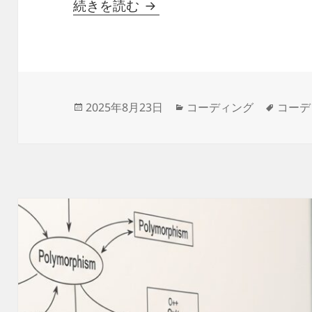
インクリメントして最大値
続きを読む
投
カ
タ
2025年8月23日
コーディング
コーデ
稿
テ
グ
日:
ゴ
リ
ー