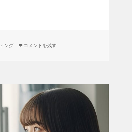
になったら０に戻す処理
インクリメントして最大値になったら０に戻す処理
ィング
コメントを残す