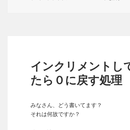
日:
ゴ
リ
ー
インクリメントし
たら０に戻す処理
みなさん、どう書いてます？
それは何故ですか？