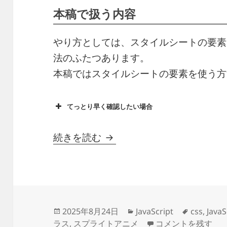
本稿で扱う内容
やり方としては、スタイルシートの要素を
法のふたつあります。
本稿ではスタイルシートの要素を使う方
てっとり早く確認したい場合
【JavaScript】スプライ
続きを読む
投
カ
タ
2025年8月24日
JavaScript
css
,
JavaS
稿
テ
【JavaScript
グ
ラス
,
スプライトアニメ
コメントを残す