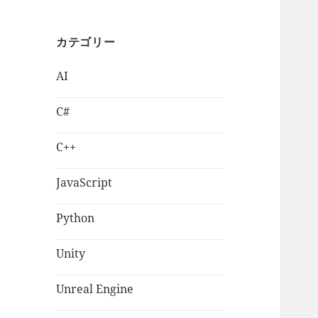
カテゴリー
AI
C#
C++
JavaScript
Python
Unity
Unreal Engine