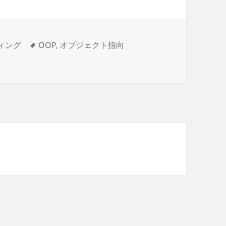
タ
ィング
OOP
,
オブジェクト指向
てなんだったんだ？」って思ったので振り返ってみる。 に
グ