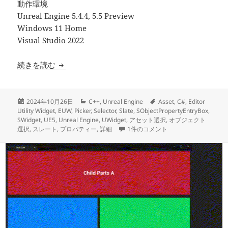
動作環境
Unreal Engine 5.4.4, 5.5 Preview
Windows 11 Home
Visual Studio 2022
【UE5】詳細で良く見るアセットの種類にクラスでフ
続きを読む
投
カ
タ
2024年10月26日
C++
,
Unreal Engine
Asset
,
C#
,
Editor
稿
テ
グ
Utility Widget
,
EUW
,
Picker
,
Selector
,
Slate
,
SObjectPropertyEntryBox
,
日:
ゴ
SWidget
,
UE5
,
Unreal Engine
,
UWidget
,
アセット選択
,
オブジェクト
リ
【UE5】詳細で良く見るアセットの種類
選択
,
スレート
,
プロパティー
,
詳細
1件のコメント
ー