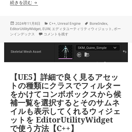
【UE5】ボーンインデックスってどこで見れるの？
続きを読む
投
カ
タ
2024年11月8日
C++
,
Unreal Engine
BoneIndex
,
稿
テ
グ
EditorUtilityWidget
,
EUW
,
エディタユーティリティウィジェット
,
ボー
日:
【UE5】ボーンインデックスってどこで見れるの？【C+
ゴ
ンインデックス
コメントを残す
リ
ー
【UE5】詳細で良く見るアセッ
トの種類にクラスでフィルター
をかけてコンボボックスから候
補一覧を選択するとそのサムネ
イルも表示してくれるウィジェ
ットを EditorUtilityWidget
で使う方法【C++】