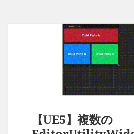
【UE5】複数の
EditorUtilityW