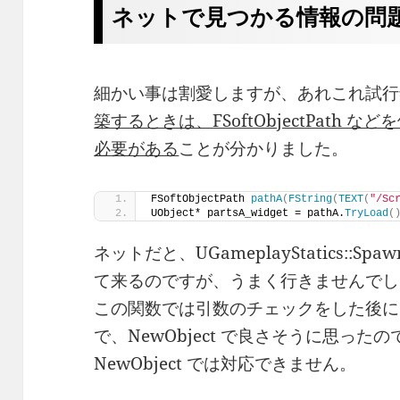
ネットで見つかる情報の問
細かい事は割愛しますが、あれこれ試行
築するときは、FSoftObjectPath
必要がある
ことが分かりました。
FSoftObjectPath 
pathA
(
FString
(
TEXT
(
"/Sc
UObject* partsA_widget = pathA.
TryLoad
(
ネットだと、UGameplayStatics::Sp
て来るのですが、うまく行きませんでし
この関数では引数のチェックをした後に Ne
で、NewObject で良さそうに思っ
NewObject では対応できません。