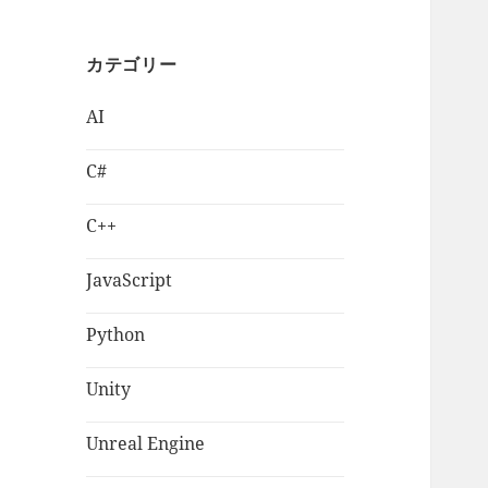
カテゴリー
AI
C#
C++
JavaScript
Python
Unity
Unreal Engine