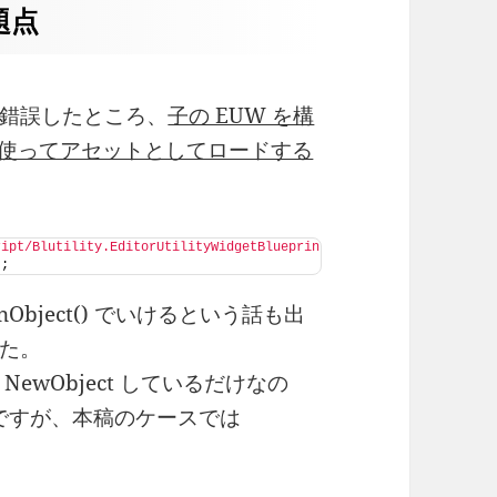
題点
錯誤したところ、
子の EUW を構
 などを使ってアセットとしてロードする
ript/Blutility.EditorUtilityWidgetBlueprint'/Game/Test/ChildPart
)
;
awnObject() でいけるという話も出
た。
wObject しているだけなの
たのですが、本稿のケースでは