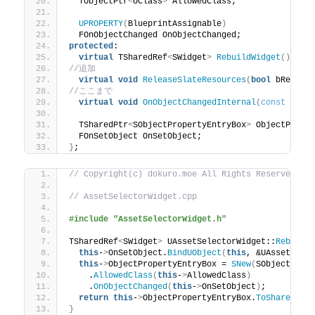
  TObjectPtr
<
UClass
>
 AllowedClass;
UPROPERTY
(
BlueprintAssignable
)
  FOnObjectChanged OnObjectChanged;
protected
:
virtual
 TSharedRef
<
SWidget
>
RebuildWidget
()
 ove
//追加
virtual
void
ReleaseSlateResources
(
bool
 bReleas
//ここまで
virtual
void
OnObjectChangedInternal
(
const
 FAss
  TSharedPtr
<
SObjectPropertyEntryBox
>
 ObjectPrope
  FOnSetObject OnSetObject;
}
;
// Copyright(c) dokuro.moe All Rights Reserved.
// AssetSelectorWidget.cpp
#include "AssetSelectorWidget.h"
TSharedRef
<
SWidget
>
 UAssetSelectorWidget::
Rebuild
this
-
>
OnSetObject.
BindUObject
(
this
, &UAssetSele
this
-
>
ObjectPropertyEntryBox = 
SNew
(
SObjectProp
    .
AllowedClass
(
this
-
>
AllowedClass
)
    .
OnObjectChanged
(
this
-
>
OnSetObject
)
;
return
this
-
>
ObjectPropertyEntryBox.
ToSharedRef
}