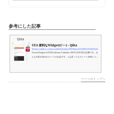
参考にした記事
Qiita
UE4 便利なWidget(C++) - Qiita
https://qiita.com/com04/items/903bea1fc000163605e5
Unreal Engine 4 (UE4) Advent Calendar 2017の12月3日の記事です。み
んな大好きSlate/スレートのお話です。とは言ってもスレート自体につい
ては語りませ…
ページのトップへ