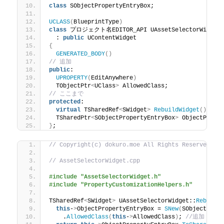
class
 SObjectPropertyEntryBox;
UCLASS
(
BlueprintType
)
class
 プロジェクト名EDITOR_API UAssetSelectorWidget
  : 
public
 UContentWidget
{
GENERATED_BODY
()
// 追加
public
:
UPROPERTY
(
EditAnywhere
)
  TObjectPtr
<
UClass
>
 AllowedClass;
// ここまで
protected
:
virtual
 TSharedRef
<
SWidget
>
RebuildWidget
()
 ove
  TSharedPtr
<
SObjectPropertyEntryBox
>
 ObjectPrope
}
;
// Copyright(c) dokuro.moe All Rights Reserved.
// AssetSelectorWidget.cpp
#include "AssetSelectorWidget.h"
#include "PropertyCustomizationHelpers.h"
TSharedRef
<
SWidget
>
 UAssetSelectorWidget::
Rebuild
this
-
>
ObjectPropertyEntryBox = 
SNew
(
SObjectProp
    .
AllowedClass
(
this
-
>
AllowedClass
)
; 
//追加