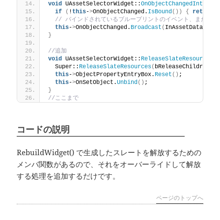
void
 UAssetSelectorWidget::
OnObjectChangedInterna
if
(
!
this
-
>
OnObjectChanged.
IsBound
())
{
return
;
// バインドされているブループリントのイベント、または C
this
-
>
OnObjectChanged.
Broadcast
(
InAssetData
)
;
}
//追加
void
 UAssetSelectorWidget::
ReleaseSlateResources
(
  Super::
ReleaseSlateResources
(
bReleaseChildren
)
;
this
-
>
ObjectPropertyEntryBox.
Reset
()
;
this
-
>
OnSetObject.
Unbind
()
;
}
//ここまで
コードの説明
RebuildWidget() で生成したスレートを解放するための
メンバ関数があるので、それをオーバーライドして解放
する処理を追加するだけです。
ページのトップへ