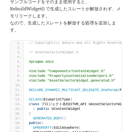
サンプルコードをそのまま使用すると、
RebuildWidget() で生成したスレートが解放されず、メ
モリリークします。
なので、生成したスレートを解放する処理を追加しま
す。
// Copyright(c) dokuro.moe All Rights Reserved.
// AssetSelectorWidget.h
#pragma once
#include "Components/ContentWidget.h"
#include "PropertyCustomizationHelpers.h"
#include "AssetSelectorWidget.generated.h"
DECLARE_DYNAMIC_MULTICAST_DELEGATE_OneParam
(
FOnOb
UCLASS
(
BlueprintType
)
class
 プロジェクト名EDITOR_API UAssetSelectorWidget
  : 
public
 UContentWidget
{
GENERATED_BODY
()
public
:
UPROPERTY
(
EditAnywhere
)