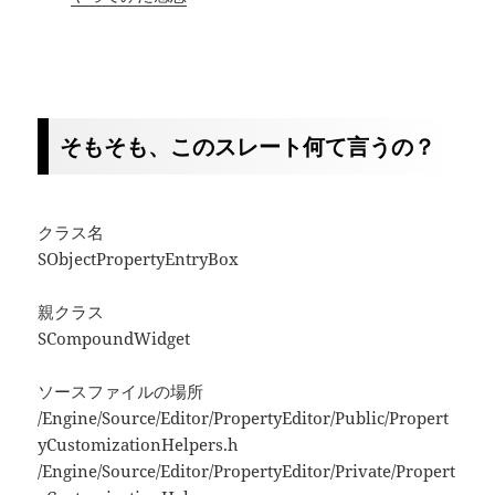
そもそも、このスレート何て言うの？
クラス名
SObjectPropertyEntryBox
親クラス
SCompoundWidget
ソースファイルの場所
/Engine/Source/Editor/PropertyEditor/Public/Propert
yCustomizationHelpers.h
/Engine/Source/Editor/PropertyEditor/Private/Propert