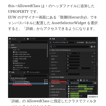
this->AllowedClass は ↑ のヘッダファイルに追加した
UPROPERTY です。
EUW のデザイナー画面にある「階層(Hierarchy)」でキ
ャンバスパネルに配置した AssetSelectorWidget を選択
すると、「詳細」からアクセスできるようになります。
「詳細」の AllowedClass に指定したクラスでフィルタ