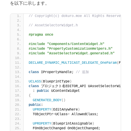
を以下に示します。
// Copyright(c) dokuro.moe All Rights Reserved.
// AssetSelectorWidget.h
#pragma once
#include "Components/ContentWidget.h"
#include "PropertyCustomizationHelpers.h"
#include "AssetSelectorWidget.generated.h"
DECLARE_DYNAMIC_MULTICAST_DELEGATE_OneParam
(
FOnOb
class
 IPropertyHandle; 
// 追加
UCLASS
(
BlueprintType
)
class
 プロジェクト名EDITOR_API UAssetSelectorWidget
  : 
public
 UContentWidget
{
GENERATED_BODY
()
public
:
UPROPERTY
(
EditAnywhere
)
  TObjectPtr
<
UClass
>
 AllowedClass;
UPROPERTY
(
BlueprintAssignable
)
  FOnObjectChanged OnObjectChanged;