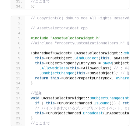
//ここまで
}
;
// Copyright(c) dokuro.moe All Rights Reserved.
// AssetSelectorWidget.cpp
#include "AssetSelectorWidget.h"
//#include "PropertyCustomizationHelpers.h" 削除
TSharedRef
<
SWidget
>
 UAssetSelectorWidget::
Rebuild
this
-
>
OnSetObject.
BindUObject
(
this
, &UAssetSele
this
-
>
ObjectPropertyEntryBox = 
SNew
(
SObjectProp
    .
AllowedClass
(
this
-
>
AllowedClass
)
// ; を削除
    .
OnObjectChanged
(
this
-
>
OnSetObject
)
; 
// 追加
return
this
-
>
ObjectPropertyEntryBox.
ToSharedRef
}
//追加
void
 UAssetSelectorWidget::
OnObjectChangedInterna
if
(
!
this
-
>
OnObjectChanged.
IsBound
())
{
return
;
// バインドされているブループリントのイベント、または C
this
-
>
OnObjectChanged.
Broadcast
(
InAssetData
)
;
}
//ここまで