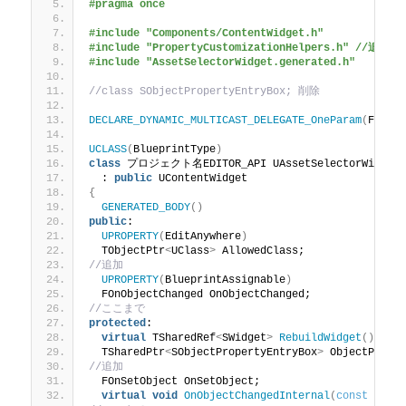
#pragma once
#include "Components/ContentWidget.h"
#include "PropertyCustomizationHelpers.h" //追加
#include "AssetSelectorWidget.generated.h"
//class SObjectPropertyEntryBox; 削除
DECLARE_DYNAMIC_MULTICAST_DELEGATE_OneParam
(
FOnOb
UCLASS
(
BlueprintType
)
class
 プロジェクト名EDITOR_API UAssetSelectorWidget
  : 
public
 UContentWidget
{
GENERATED_BODY
()
public
:
UPROPERTY
(
EditAnywhere
)
  TObjectPtr
<
UClass
>
 AllowedClass;
//追加
UPROPERTY
(
BlueprintAssignable
)
  FOnObjectChanged OnObjectChanged;
//ここまで
protected
:
virtual
 TSharedRef
<
SWidget
>
RebuildWidget
()
 ove
  TSharedPtr
<
SObjectPropertyEntryBox
>
 ObjectPrope
//追加
  FOnSetObject OnSetObject;
virtual
void
OnObjectChangedInternal
(
const
 FAss