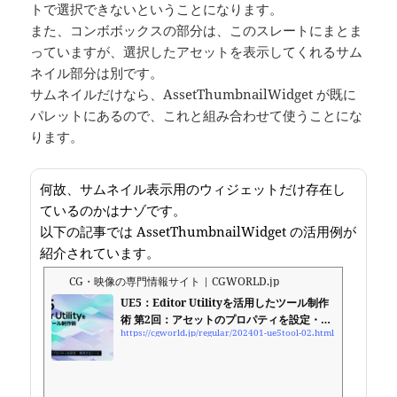
トで選択できないということになります。
また、コンボボックスの部分は、このスレートにまとま
っていますが、選択したアセットを表示してくれるサム
ネイル部分は別です。
サムネイルだけなら、AssetThumbnailWidget が既に
パレットにあるので、これと組み合わせて使うことにな
ります。
何故、サムネイル表示用のウィジェットだけ存在し
ているのかはナゾです。
以下の記事では AssetThumbnailWidget の活用例が
紹介されています。
CG・映像の専門情報サイト | CGWORLD.jp
UE5：Editor Utilityを活用したツール制作
術 第2回：アセットのプロパティを設定・取
https://cgworld.jp/regular/202401-ue5tool-02.html
得するツール