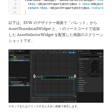
TSharedRef
<
SWidget
>
 UAssetSelectorWidget::
Rebuild
this
-
>
ObjectPropertyEntryBox = 
SNew
(
SObjectProp
return
this
-
>
ObjectPropertyEntryBox.
ToSharedRef
}
以下は、EUW のデザイナー画面で「パレット」から
AssetThumbnailWidget と、↑ のソースコードで追加
した AssetSelectorWidget を配置した画面のスクリーン
ショットです。
※タップまたはクリックすると大きい画像で表示します。