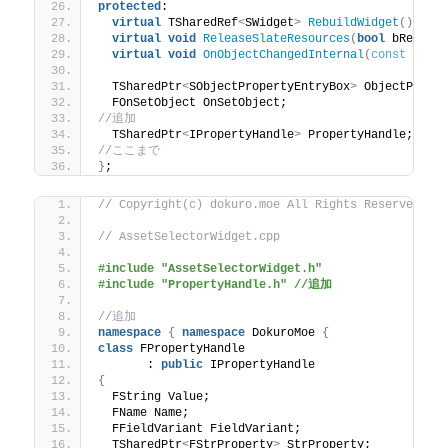
protected
:
virtual
 TSharedRef
<
SWidget
>
RebuildWidget
()
 ove
virtual
void
ReleaseSlateResources
(
bool
 bReleas
virtual
void
OnObjectChangedInternal
(
const
 FAss
  TSharedPtr
<
SObjectPropertyEntryBox
>
 ObjectPrope
  FOnSetObject OnSetObject;
//追加
  TSharedPtr
<
IPropertyHandle
>
 PropertyHandle;
//ここまで
}
;
// Copyright(c) dokuro.moe All Rights Reserved.
// AssetSelectorWidget.cpp
#include "AssetSelectorWidget.h"
#include "PropertyHandle.h" //追加
//追加
namespace
{
namespace
 DokuroMoe 
{
class
 FPropertyHandle
	: 
public
 IPropertyHandle
{
  FString Value;
  FName Name;
  FFieldVariant FieldVariant;
  TSharedPtr
<
FStrProperty
>
 StrProperty;