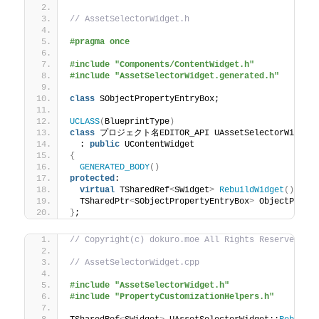
// AssetSelectorWidget.h
#pragma once
#include "Components/ContentWidget.h"
#include "AssetSelectorWidget.generated.h"
class
 SObjectPropertyEntryBox;
UCLASS
(
BlueprintType
)
class
 プロジェクト名EDITOR_API UAssetSelectorWidget
  : 
public
 UContentWidget
{
GENERATED_BODY
()
protected
:
virtual
 TSharedRef
<
SWidget
>
RebuildWidget
()
 ove
  TSharedPtr
<
SObjectPropertyEntryBox
>
 ObjectPrope
}
;
// Copyright(c) dokuro.moe All Rights Reserved.
// AssetSelectorWidget.cpp
#include "AssetSelectorWidget.h"
#include "PropertyCustomizationHelpers.h"