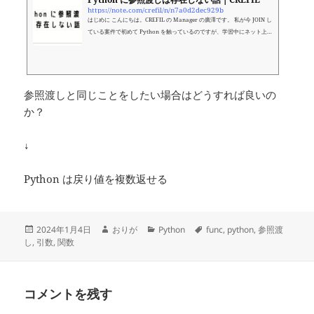
https://note.com/crefil/n/n7a0d2dec929b
はじめに こんにちは。CREFIL の Manager の廣澤です。 私が今 JOIN し
ている案件で初めて Python を触っているのですが、学習中にネット上
の誤情報に騙されてしまったことがありました。 少しでも正しい情報を
増やしたいと思い、その内容を記事にしようと思います。 Python はミ
ュータブルかどうかで値渡しか参照渡しが変わる？ どうもネット上の記
事を眺めていると、見出しに書いたような勘違いが広まっているようで
す。 どういう主張かと言えば、以下のように主張しているのです。 関数
参照渡しと同じことをしたい場合はどうすれば良いの
の引数に渡すのがイミュータブルな型（i...
か？
↓
Python は戻り値を複数返せる
投
作
カ
タ
2024年1月4日
おりが
Python
func
,
python
,
参照渡
稿
成
テ
グ
し
,
引数
,
関数
日:
者
ゴ
リ
ー
コメントを残す