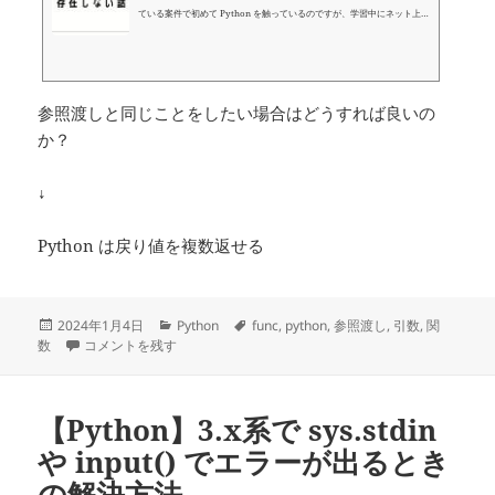
ている案件で初めて Python を触っているのですが、学習中にネット上
の誤情報に騙されてしまったことがありました。 少しでも正しい情報を
増やしたいと思い、その内容を記事にしようと思います。 Python はミ
ュータブルかどうかで値渡しか参照渡しが変わる？ どうもネット上の記
事を眺めていると、見出しに書いたような勘違いが広まっているようで
す。 どういう主張かと言えば、以下のように主張しているのです。 関数
参照渡しと同じことをしたい場合はどうすれば良いの
の引数に渡すのがイミュータブルな型（i...
か？
↓
Python は戻り値を複数返せる
投
カ
タ
2024年1月4日
Python
func
,
python
,
参照渡し
,
引数
,
関
稿
【Python】参照渡しなんてなかった に
テ
グ
数
コメントを残す
日:
ゴ
リ
ー
【Python】3.x系で sys.stdin
や input() でエラーが出るとき
の解決方法