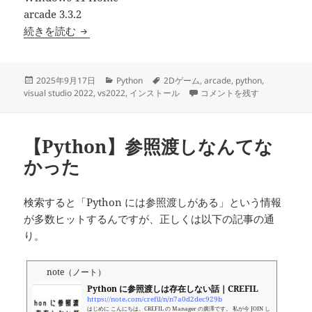
arcade 3.3.2
【Python 3.10】2D ゲームライブラリ arcad
続きを読む
投
カ
タ
2025年9月17日
Python
2Dゲーム
,
arcade
,
python
,
稿
テ
グ
【Python 3.10】2D ゲー
visual studio 2022
,
vs2022
,
インストール
コメントを残す
日:
ゴ
リ
ー
【Python】参照渡しなんてな
かった
検索すると「Python には参照渡しがある」という情報
が多数ヒットするんですが、正しくは以下の記事の通
り。
note（ノート）
Python に参照渡しは存在しない話｜CREFIL
https://note.com/crefil/n/n7a0d2dec929b
はじめに こんにちは。CREFIL の Manager の廣澤です。 私が今 JOIN し