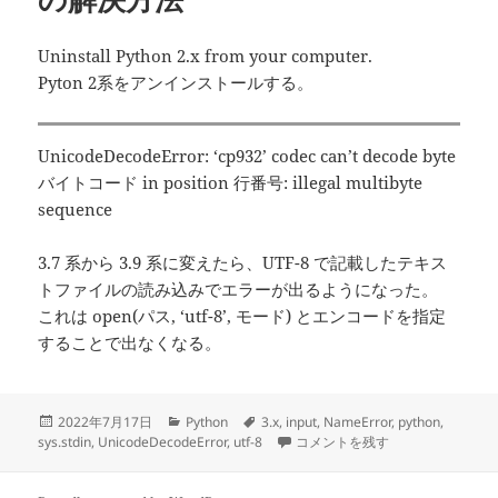
Uninstall Python 2.x from your computer.
Pyton 2系をアンインストールする。
UnicodeDecodeError: ‘cp932’ codec can’t decode byte
バイトコード in position 行番号: illegal multibyte
sequence
3.7 系から 3.9 系に変えたら、UTF-8 で記載したテキス
トファイルの読み込みでエラーが出るようになった。
これは open(パス, ‘utf-8’, モード) とエンコードを指定
することで出なくなる。
投
カ
タ
2022年7月17日
Python
3.x
,
input
,
NameError
,
python
,
稿
テ
グ
【Python】3.x系で sys.stdin
sys.stdin
,
UnicodeDecodeError
,
utf-8
コメントを残す
日:
ゴ
リ