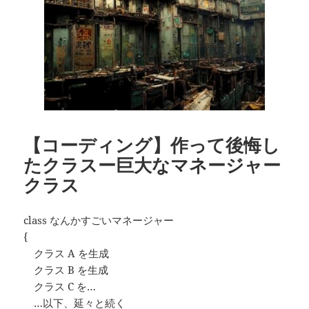
【コーディング】作って後悔し
たクラスー巨大なマネージャー
クラス
class なんかすごいマネージャー
{
クラス A を生成
クラス B を生成
クラス C を…
…以下、延々と続く