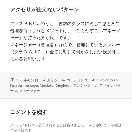
アクセサが使えないパターン
クラス A B C …のうち、複数のクラスに対してまとめて
処理を行うようなメソッドは、「なんかすごいマネージ
ャー」が持った方が良いです。
マネージャー（管理者）なので、管理しているメンバー
（クラス A B C …）全てに対して何かをしたい状況はま
まあると思います。
投
作
カ
タ
2023年4月2日
おりが
コーディング
anchipattern
,
稿
成
テ
グ
Facade
,
manager
,
Mediator
,
Singleton
,
アンチパターン
,
デザインパタ
日:
者
ゴ
ーン
,
マネージャー
リ
ー
コメントを残す
メールアドレスが公開されることはありません。
※
が付いている欄は
必須項目です