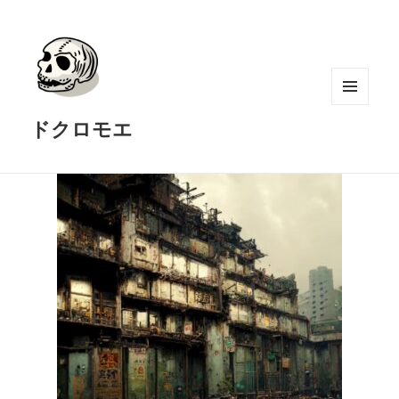
メニュ
ドクロモエ
ーとウ
ィジェ
ット