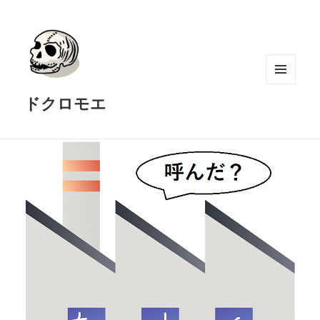
メニュ
ドクロモエ
ーとウ
ィジェ
ット