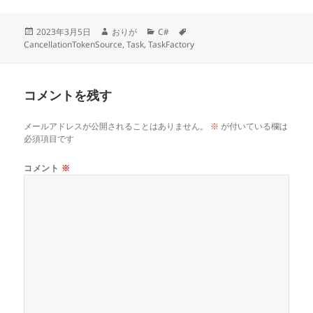
投
作
カ
タ
2023年3月5日
おりが
C#
稿
成
テ
グ
CancellationTokenSource
,
Task
,
TaskFactory
日:
者
ゴ
リ
ー
コメントを残す
メールアドレスが公開されることはありません。
※
が付いている欄は
必須項目です
コメント
※