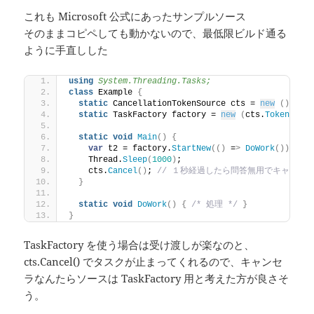
これも Microsoft 公式にあったサンプルソース
そのままコピペしても動かないので、最低限ビルド通る
ように手直しした
using 
System.Threading.Tasks;
class
 Example 
{
static
 CancellationTokenSource cts = 
new
()
;
static
 TaskFactory factory = 
new
(
cts.
Token
)
;
static
void
Main
()
{
var
 t2 = factory.
StartNew
(()
 =
>
DoWork
())
;
    Thread.
Sleep
(
1000
)
;
    cts.
Cancel
()
; 
// １秒経過したら問答無用でキャンセ
}
static
void
DoWork
()
{
/* 処理 */
}
}
TaskFactory を使う場合は受け渡しが楽なのと、
cts.Cancel() でタスクが止まってくれるので、キャンセ
ラなんたらソースは TaskFactory 用と考えた方が良さそ
う。