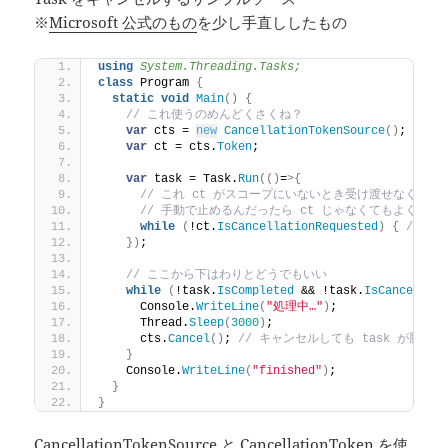
※
Microsoft 公式のもの
を少し手直ししたもの
using 
System.Threading.Tasks;
class
 Program 
{
static
void
Main
()
{
// これ使うのめんどくさくね？
var
 cts = 
new
CancellationTokenSource
()
;
var
 ct = cts.
Token
;
var
 task = Task.
Run
(()
=
>{
// これ ct がスコープにいないとき受け渡せなくね？
// 手動で止めるんだったら ct じゃなくてもよくね？
while
(
!ct.
IsCancellationRequested
)
{
/* 処理
})
;
// ここから下はわりとどうでもいい
while
(
!task.
IsCompleted
 && !task.
IsCanceled
)
      Console.
WriteLine
(
"処理中…"
)
;
      Thread.
Sleep
(
3000
)
;
      cts.
Cancel
()
; 
// キャンセルしても task が勝
}
    Console.
WriteLine
(
"finished"
)
;
}
}
CancellationTokenSource と CancellationToken を使