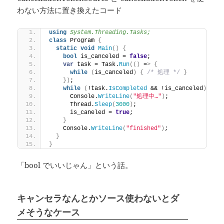
わない方法に置き換えたコード
using 
System.Threading.Tasks;
class
 Program 
{
static
void
Main
()
{
bool
 is_canceled = 
false
;
var
 task = Task.
Run
(()
 =
>
{
while
(
is_canceled
)
{
/* 処理 */
}
})
;
while
(
!task.
IsCompleted
 && !is_canceled
)
{
      Console.
WriteLine
(
"処理中…"
)
;
      Thread.
Sleep
(
3000
)
;
      is_caneled = 
true
;
}
    Console.
WriteLine
(
"finished"
)
;
}
}
「bool でいいじゃん」という話。
キャンセラなんとかソース使わないとダ
メそうなケース