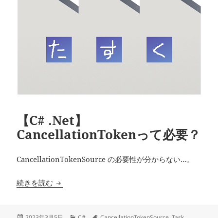
【C# .Net】
CancellationTokenって必要？
CancellationTokenSource の必要性が分からない…。
【C# .Net】CancellationTokenって必要？
続きを読む
投
カ
タ
2023年3月5日
C#
CancellationTokenSource
,
Task
,