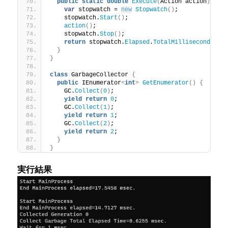
public
static
double
Execute
(
Action action
)
{
var
 stopwatch = 
new
Stopwatch
()
;
    stopwatch.
Start
()
;
action
()
;
    stopwatch.
Stop
()
;
return
 stopwatch.
Elapsed
.
TotalMilliseconds
;
}
}
class
 GarbageCollector 
{
public
 IEnumerator
<
int
>
GetEnumerator
()
{
    GC.
Collect
(
0
)
;
yield
return
0
;
    GC.
Collect
(
1
)
;
yield
return
1
;
    GC.
Collect
(
2
)
;
yield
return
2
;
}
}
実行結果