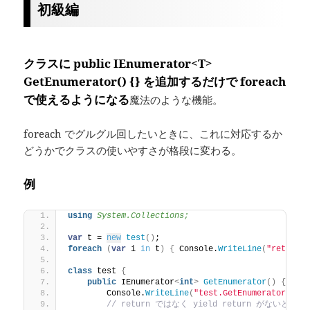
初級編
クラスに public IEnumerator<T>
GetEnumerator() {} を追加するだけで foreach
で使えるようになる
魔法のような機能。
foreach でグルグル回したいときに、これに対応するか
どうかでクラスの使いやすさが格段に変わる。
例
using 
System.Collections;
var
 t = 
new
test
()
;
foreach
(
var
 i 
in
 t
)
{
 Console.
WriteLine
(
"return 
class
 test 
{
public
 IEnumerator
<
int
>
GetEnumerator
()
{
        Console.
WriteLine
(
"test.GetEnumerator()"
)
// return ではなく yield return がないとい