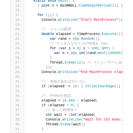
static
void
Main
()
{
{
uint
 v = WinmmDLL.
timeBeginPeriod
(
1
)
; 
}
for
(
;;
)
{
      Console.
WriteLine
(
"Start MainProcess"
)
;
//  メインの処理
double
 elapsed = TimeProcess.
Execute
(()
 =
>
var
 rand = 
new
Random
()
;
// ランダムなサイズの領域を new
for
(
var
 i = 
0
; i 
<
100
; i++
)
{
var
 n = 
new
int
[
rand.
Next
(
100000
)
 + 
1
}
          Thread.
Sleep
(
12
)
; 
// マシンパワーに合わせ
})
;
      Console.
WriteLine
(
"End MainProcess elapsed=
//  余裕があればガベコレ
if
(
elapsed 
<
= 
15
)
{
CollectGarbage
()
; 
}
//  FPS60を想定
      elapsed = 
16.666
 - elapsed;
if
(
elapsed 
>
0
)
{
// 余った時間待つ
int
 wait = 
(
int
)
elapsed;
        Console.
WriteLine
(
"Wait for {0} msec."
, w
        Thread.
Sleep
(
wait
)
;
}