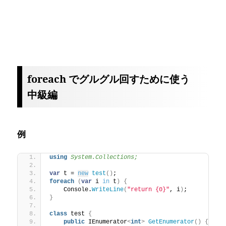
foreach でグルグル回すために使う
中級編
例
using 
System.Collections;
var
 t = 
new
test
()
;
foreach
(
var
 i 
in
 t
)
{
    Console.
WriteLine
(
"return {0}"
, i
)
;
}
class
 test 
{
public
 IEnumerator
<
int
>
GetEnumerator
()
{