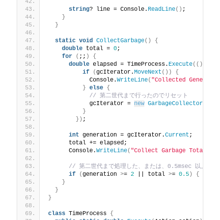
string
? line = Console.
ReadLine
()
;
}
}
static
void
CollectGarbage
()
{
double
 total = 
0
;
for
(
;;
)
{
double
 elapsed = TimeProcess.
Execute
(()
 =
>
if
(
gcIterator.
MoveNext
())
{
            Console.
WriteLine
(
"Collected Generati
}
else
{
// 第二世代まで行ったのでリセット
            gcIterator = 
new
GarbageCollector
()
.
G
}
})
;
int
 generation = gcIterator.
Current
;
      total += elapsed;
      Console.
WriteLine
(
"Collect Garbage Total El
// 第二世代まで処理した、または、0.5msec 以上経
if
(
generation 
>
= 
2
 || total 
>
= 
0.5
)
{
brea
}
}
}
class
 TimeProcess 
{