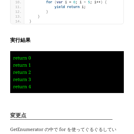
for
(
var
 i = 
0
; i 
<
5
; i++
)
{
yield
return
 i;
}
}
}
実行結果
return 0
return 1
return 2
return 3
return 4
変更点
GetEnumerator の中で for を使ってぐるぐるしてい