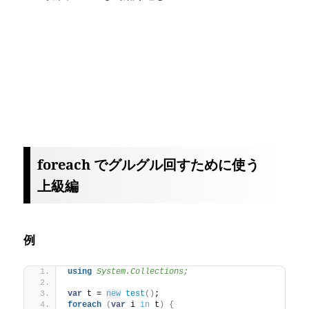
foreach でグルグル回すために使う
上級編
例
using 
System.Collections;
var
 t = 
new
test
()
;
foreach
(
var
 i 
in
 t
)
{