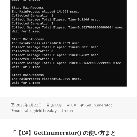
投
作
カ
タ
2023年2月22日
おりが
C#
GetEnumerator
,
稿
成
テ
グ
IEnumerable
,
yield break
,
yield return
日:
者
ゴ
リ
ー
「【C#】GetEnumerator() の使い方まと