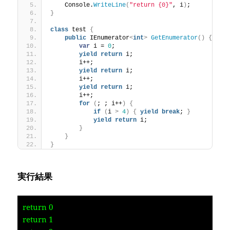
    Console.
WriteLine
(
"return {0}"
, i
)
;
}
class
 test 
{
public
 IEnumerator
<
int
>
GetEnumerator
()
{
var
 i = 
0
;
yield
return
 i;
        i++;
yield
return
 i;
        i++;
yield
return
 i;
        i++;
for
(
; ; i++
)
{
if
(
i 
>
4
)
{
yield
break
; 
}
yield
return
 i;
}
}
}
実行結果
return 0
return 1