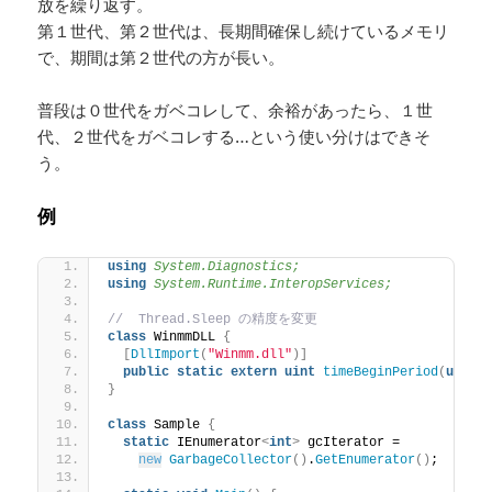
放を繰り返す。
第１世代、第２世代は、長期間確保し続けているメモリ
で、期間は第２世代の方が長い。
普段は０世代をガベコレして、余裕があったら、１世
代、２世代をガベコレする…という使い分けはできそ
う。
例
using 
System.Diagnostics;
using 
System.Runtime.InteropServices;
//  Thread.Sleep の精度を変更
class
 WinmmDLL 
{
[
DllImport
(
"Winmm.dll"
)]
public
static
extern
uint
timeBeginPeriod
(
uint
 
}
class
 Sample 
{
static
 IEnumerator
<
int
>
 gcIterator =
new
GarbageCollector
()
.
GetEnumerator
()
;