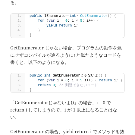
る。
public
 IEnumerator
<
int
>
GetEnumerator
()
{
for
(
var
 i = 
0
; i 
<
5
; i++
)
{
yield
return
 i;
}
}
GetEnumerator じゃない場合、プログラムの動作を気
にせずコンパイルが通るように↑と似たようなコードを
書くと、以下のようになる。
public
int
 GetEnumeratorじゃないよ
()
{
for
(
var
 i = 
0
; i 
<
5
 i++
)
{
return
 i; 
}
return
0
; 
// 到達できないコード
}
「GetEnumeratorじゃないよ()」の場合、i = 0 で
return i してしまうので、i が 1 以上になることはな
い。
GetEnumerator の場合、yield return i でメソッドを抜