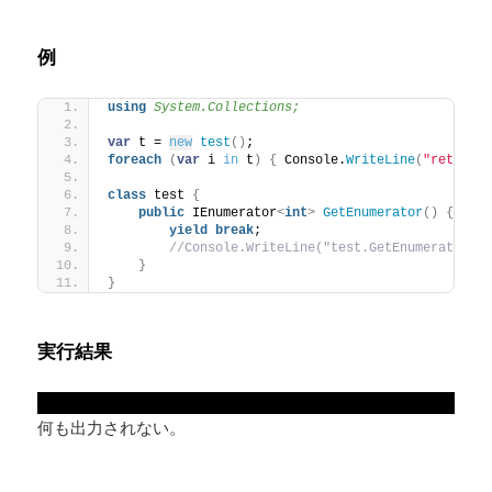
例
using 
System.Collections;
var
 t = 
new
test
()
;
foreach
(
var
 i 
in
 t
)
{
 Console.
WriteLine
(
"return 
class
 test 
{
public
 IEnumerator
<
int
>
GetEnumerator
()
{
yield
break
;
//Console.WriteLine("test.GetEnumerat
}
}
実行結果
何も出力されない。