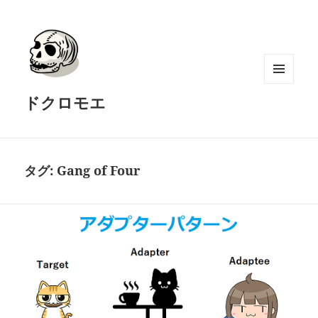
メニュ
ドクロモエ
ーとウ
ィジェ
ット
タグ:
Gang of Four