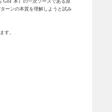
わゆる GoF 本）の一次ソースである原
パターンの本質を理解しようと試み
ます。