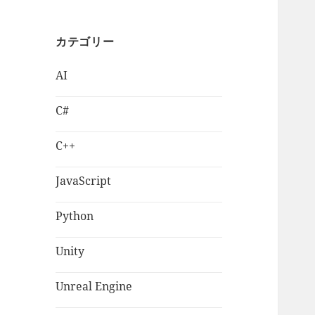
カテゴリー
AI
C#
C++
JavaScript
Python
Unity
Unreal Engine