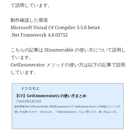
て説明しています。
動作確認した環境
Microsoft Visual C# Compiler 3.5.0 beta4
.Net Framework 4.8.03752
こちらの記事は IEnumerable の使い方について説明し
ています。
GetEnumerator メソッドの使い方は以下の記事で説明
しています。
ドクロモエ
【C#】GetEnumerator() の使い方まとめ
2023年2月22日
動作環境.Net 6.0Visual Studio 2022IEnumerator<T> GetEnumerator()この特殊なメソッドの
使い方を調べたので、そのまとめ。「GetEnumerator ってよく聞くけど、使い方はよく分か
んない」という人向け。大きく分けると以下の２つの目的で使用 foreach でグルグル回すため
に使う コルーチンとして使う使うための準備using System.Collections;以上foreach でグルグ
ル回すために使う 初級編クラスに public IEnumerator<T> GetEnumerator() {} を追加する
だけで foreach で使えるようになる魔法のような機能。foreach でグ...