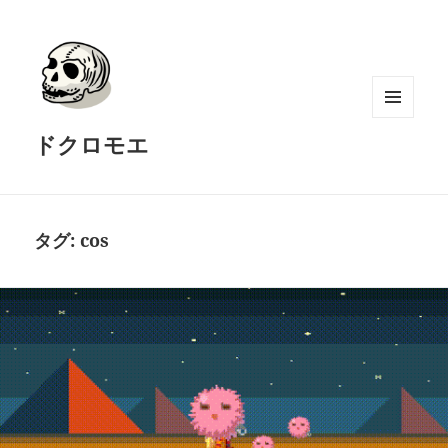
メニュ
ドクロモエ
ーとウ
ィジェ
ット
タグ:
cos