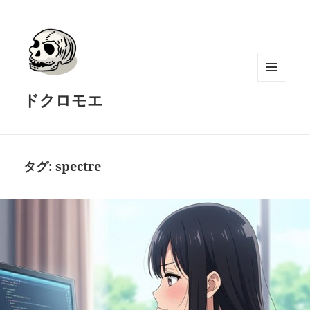
メニュ
ドクロモエ
ーとウ
ィジェ
ット
タグ:
spectre