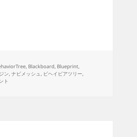
ける最小のAI
ehaviorTree
,
Blackboard
,
Blueprint
,
ジン
,
ナビメッシュ
,
ビヘイビアツリー
,
プレイヤーを追いかける最小のAI への
ント