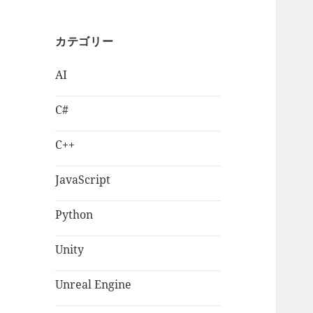
カテゴリー
AI
C#
C++
JavaScript
Python
Unity
Unreal Engine