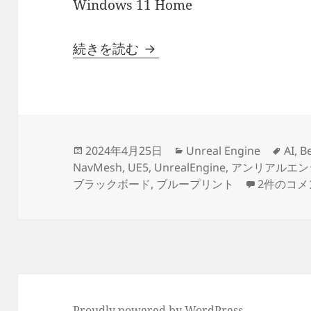
Windows 11 Home
【UE5】プレイヤーを追いか
続きを読む
投
カ
タ
2024年4月25日
Unreal Engine
AI
,
B
稿
テ
グ
NavMesh
,
UE5
,
UnrealEngine
,
アンリアルエン
日:
ゴ
【UE5】
ブラックボード
,
ブループリント
2件のコメ
リ
ー
Proudly powered by WordPress