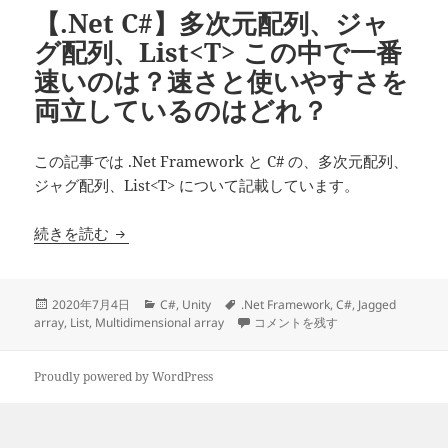
【.Net C#】多次元配列、ジャ
グ配列、List<T> この中で一番
速いのは？速さと使いやすさを
両立しているのはどれ？
この記事では .Net Framework と C# の、多次元配列、
ジャグ配列、List<T> について記載しています。
【.Net C#】多次元配列、ジャグ配列、List
続きを読む
投
カ
タ
2020年7月4日
C#
,
Unity
.Net Framework
,
C#
,
Jagged
稿
テ
グ
【.Net C#】多次元配列、ジャグ
array
,
List
,
Multidimensional array
コメントを残す
日:
ゴ
リ
ー
Proudly powered by WordPress