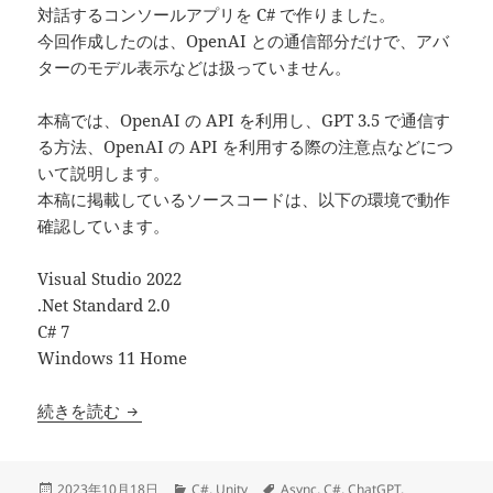
うな印象を受けました。 具体的には… 応答速度が早い(応答の文章の長さ
対話するコンソールアプリを C# で作りました。
によりますが、手元の環境では1~3秒で返っ
今回作成したのは、OpenAI との通信部分だけで、アバ
ターのモデル表示などは扱っていません。
本稿では、OpenAI の API を利用し、GPT 3.5 で通信す
る方法、OpenAI の API を利用する際の注意点などにつ
いて説明します。
本稿に掲載しているソースコードは、以下の環境で動作
確認しています。
Visual Studio 2022
.Net Standard 2.0
C# 7
Windows 11 Home
【C#】OpenAI の GPT 3.5 を使って AI とチャ
続きを読む
投
カ
タ
2023年10月18日
C#
,
Unity
Async
,
C#
,
ChatGPT
,