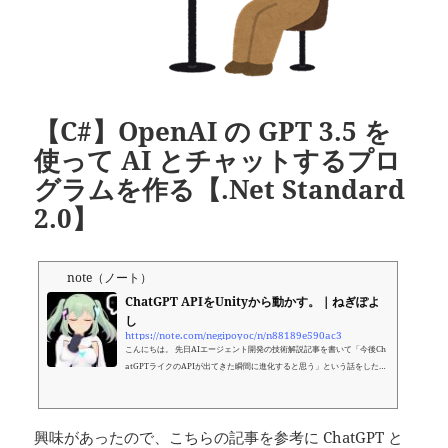
【C#】OpenAI の GPT 3.5 を
使って AI とチャットするプロ
グラムを作る【.Net Standard
2.0】
note（ノート）
ChatGPT APIをUnityから動かす。｜ねぎぽよ
し
https://note.com/negipoyoc/n/n88189e590ac3
こんにちは。 先日AIエージェント開発の技術解説記事を書いて「今後Ch
atGPTライクのAPIが出てきた瞬間に進化すると思う」という話をしたの
ですが… まさか3日後にChatGPT APIが出てくるとは思いませんでした。
というわけで今回はUnityからChatGPT APIを叩く方法について書いて
みます。 先日の記事で用いたGPT-3のTextCompletionAPIよりも(Langc
興味があったので、こちらの記事を参考に ChatGPT と
hainなどを使わず)カスタマイズ無しで実際のAI利用シーンに活用できそ