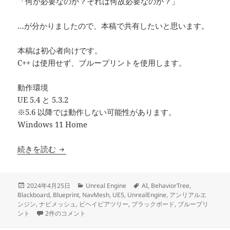
「何が必要なのか？それは何故必要なのか？」
…が分かりましたので、本稿で共有したいと思います。
本稿は初心者向けです。
C++ は使用せず、ブループリントを使用します。
動作環境
UE 5.4 と 5.3.2
※5.6 以降では動作しない可能性があります。
Windows 11 Home
【UE5】プレイヤーを追いかける最小のAI
続きを読む
投
カ
タ
2024年4月25日
Unreal Engine
AI
,
BehaviorTree
,
稿
テ
グ
Blackboard
,
Blueprint
,
NavMesh
,
UE5
,
UnrealEngine
,
アンリアルエ
日:
ゴ
ンジン
,
ナビメッシュ
,
ビヘイビアツリー
,
ブラックボード
,
ブループリ
【UE5】プレイヤーを追いかける最小のAI への
リ
ント
2件のコメント
ー