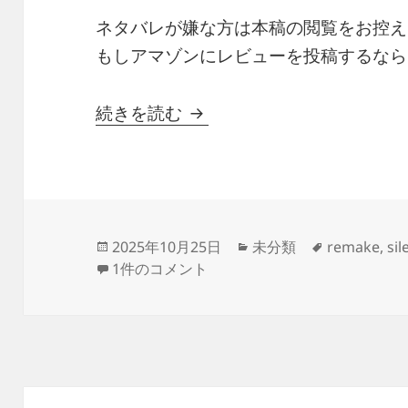
ネタバレが嫌な方は本稿の閲覧をお控え
もしアマゾンにレビューを投稿するなら
【サイレントヒル２リメイ
続きを読む
投
カ
タ
2025年10月25日
未分類
remake
,
sil
稿
【サイレントヒル２リメイク】１週目クリア
テ
グ
1件のコメント
日:
ゴ
リ
ー