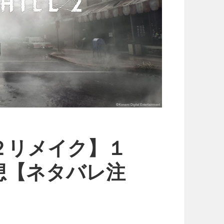
２リメイク】１
想【ネタバレ注