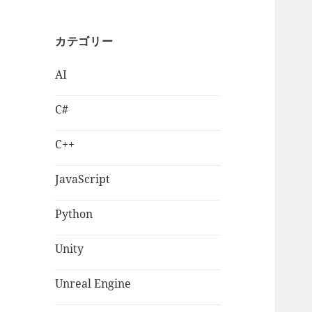
カテゴリー
AI
C#
C++
JavaScript
Python
Unity
Unreal Engine