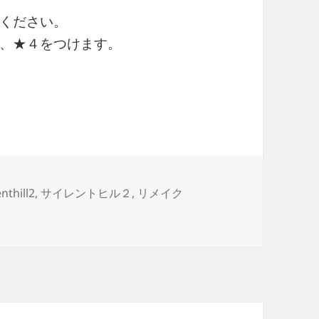
ください。
、★４をつけます。
ク】１週目クリアした感想【ネタバレ注意】
enthill2
,
サイレントヒル２
,
リメイク
した感想【ネタバレ注意】 への