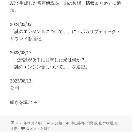
AIで生成した音声解説を「山の牧場 情報まとめ」に追
加。
2024/05/05
「謎のエンジン音について。」にアポカリプティック・
サウンドを追記。
2023/08/17
「北野誠が夜中に目撃した光は何か？」
「謎のエンジン音について。」を追記。
2023/08/13
公開
山の牧場まとめと考察
続きを読む
投
カ
タ
2025年10月23日
未分類
中山市郎
,
北野誠
,
山の牧場
,
新
稿
山の牧場まとめと考察 に
テ
グ
耳袋
コメントを残す