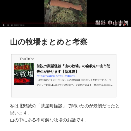
山の牧場まとめと考察
YouTube
伝説の実話怪談『山の牧場』の全貌を中山市朗
先生が語ります【新耳袋】
https://youtu.be/biHZvbuhjII
【北野誠のおまえら行くな。山の牧場編】有料ネット配信サービス・フ
ァミリー劇場CLUBにて好評配信中。その他オカルト・怪談作品盛沢山。
単月でのご利用も可能です。★前半の視聴はコチラ▷https://bit.ly/3wVN
Vzc★後半の視聴はコチラ▷https://bit.ly/36Nqbmv★ファミリー劇場CL
U...
私は北野誠の「茶屋町怪談」で聞いたのが最初だったと
思います。
山の中にある不可解な牧場のお話です。