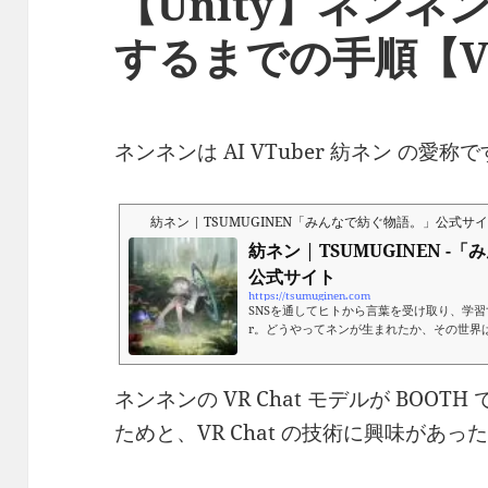
【Unity】ネンネン
するまでの手順【VR
ネンネンは AI VTuber 紡ネン の愛称
紡ネン | TSUMUGINEN「みんなで紡ぐ物語。」公式サ
紡ネン | TSUMUGINEN 
公式サイト
https://tsumuginen.com
SNSを通してヒトから言葉を受け取り、学習す
r。どうやってネンが生まれたか、その世界
までのバーチャルYouTuberにはない新
挑戦をしていきます。
ネンネンの VR Chat モデルが BOO
ためと、VR Chat の技術に興味があ