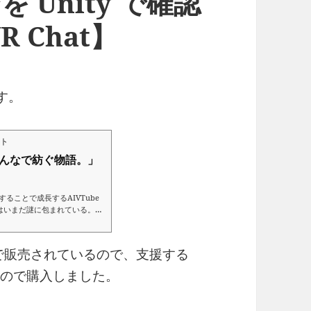
を Unity で確認
 Chat】
です。
イト
-「みんなで紡ぐ物語。」
ることで成長するAIVTube
はいまだ謎に包まれている。今
規性と独自性を武器に様々なことに
TH で販売されているので、支援する
ったので購入しました。