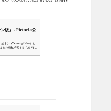
 - Pictoria公
ネン（Tsumugi Nen）と
れた機械学習する「AI VTu
「粘菌」を、機械に「AI（機械
生態をテーマに、SNSからユー
。 紡ネンはAI VTuberと
ので、クローン版としてより多
ローンモデルの販売を行うこと