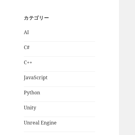
カテゴリー
AI
C#
C++
JavaScript
Python
Unity
Unreal Engine