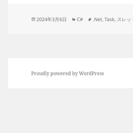
投
カ
タ
2024年3月6日
C#
.Net
,
Task
,
スレッ
稿
テ
グ
日:
ゴ
リ
ー
Proudly powered by WordPress