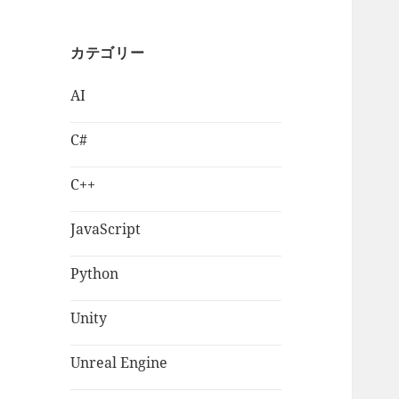
カテゴリー
AI
C#
C++
JavaScript
Python
Unity
Unreal Engine