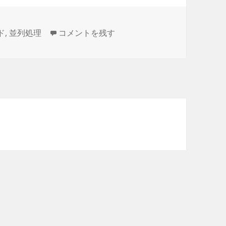
【.Net C#】Task をもっと手軽に使いたい に
ド
,
並列処理
コメントを残す