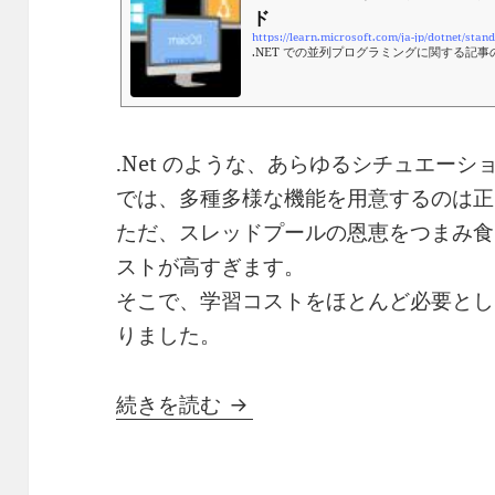
ド
https://learn.microsoft.com/ja-jp/dotnet/sta
.NET での並列プログラミングに関する記事
.Net のような、あらゆるシチュエーシ
では、多種多様な機能を用意するのは正
ただ、スレッドプールの恩恵をつまみ食
ストが高すぎます。
そこで、学習コストをほとんど必要とし
りました。
【.Net C#】Task をも
続きを読む