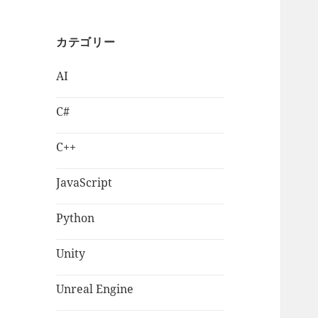
カテゴリー
AI
C#
C++
JavaScript
Python
Unity
Unreal Engine