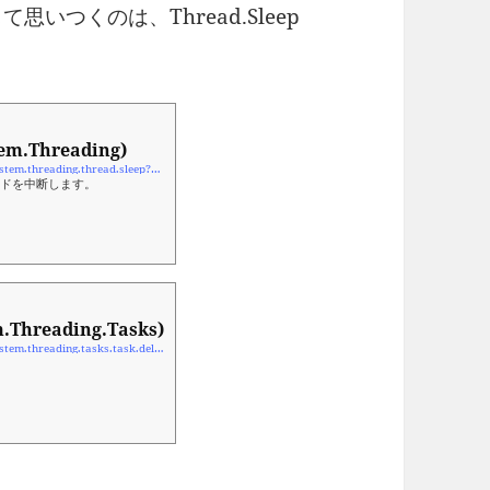
思いつくのは、Thread.Sleep
em.Threading)
https://docs.microsoft.com/ja-jp/dotnet/api/system.threading.thread.sleep?view=net-5.0
ッドを中断します。
.Threading.Tasks)
https://docs.microsoft.com/ja-jp/dotnet/api/system.threading.tasks.task.delay?view=net-5.0