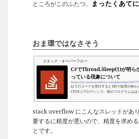
まったくあて
ところがこのふたつ、
おま環ではなさそう
スタック・オーバーフロー
C#でThread.Sleep(1)
っている現象について
以下のコードを実行すると1秒で処理が終わ
CPU8コアのマシンで、他のプログラムは
態です。何故でしょうか？また、意図した通
&#x3
stack overflow にこんなスレッドが
要するに精度が悪いので、精度を求める
とです。