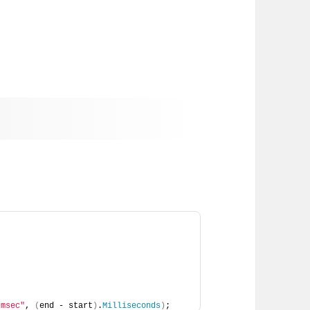
 msec"
, 
(
end - start
)
.
Milliseconds
)
;