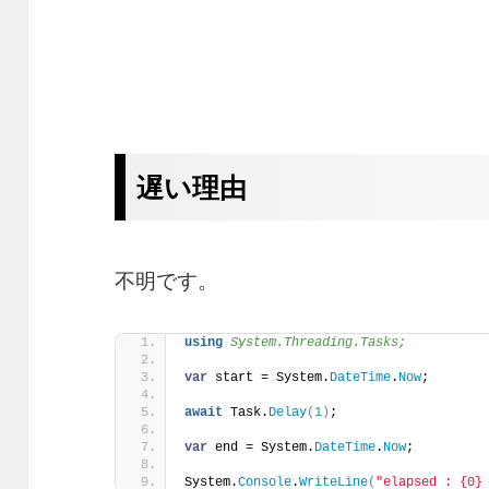
遅い理由
不明です。
using 
System.Threading.Tasks;
var
 start = System.
DateTime
.
Now
;
await
 Task.
Delay
(
1
)
;
var
 end = System.
DateTime
.
Now
;
System.
Console
.
WriteLine
(
"elapsed : {0}