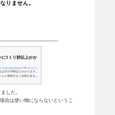
になりません。
が明らかに1ミリ秒以上かか
https://ja.stackoverflow.com/questions/29477/cでthread-sleep1が明らかに1ミリ秒以上かかっている現象について
るはずが10秒ほどかかります。
ほとんど負荷がなく余裕がある状
り1ミリ秒だけ待機したいので
ありました。
場合は使い物にならないというこ