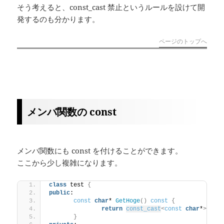
そう考えると、const_cast 禁止というルールを設けて開
発するのも分かります。
ページのトップへ
メンバ関数の const
メンバ関数にも const を付けることができます。
ここから少し複雑になります。
class
 test 
{
public
:
const
char
* 
GetHoge
()
const
{
return
const_cast
<
const
char
*
>(
thi
}