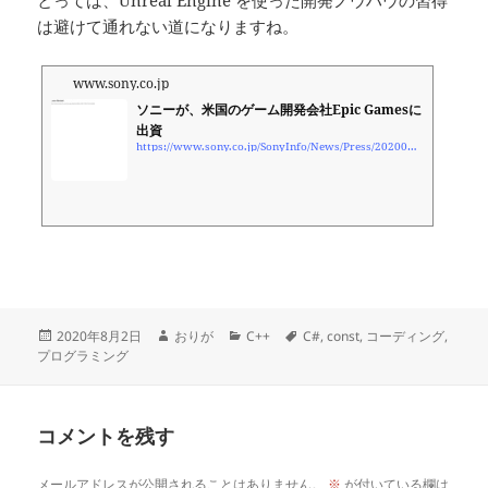
とっては、Unreal Engine を使った開発ノウハウの習得
は避けて通れない道になりますね。
www.sony.co.jp
ソニーが、米国のゲーム開発会社Epic Gamesに
出資
https://www.sony.co.jp/SonyInfo/News/Press/202007/20-0710/
投
作
カ
タ
2020年8月2日
おりが
C++
C#
,
const
,
コーディング
,
稿
成
テ
グ
プログラミング
日:
者
ゴ
リ
ー
コメントを残す
メールアドレスが公開されることはありません。
※
が付いている欄は