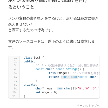
ポインタ型戻り値の前後に const を付け
るということ
メンバ変数の書き換えをするけど、戻り値は絶対に書き
換えさせない！
と宣言するための行為です。
前述のソースコードは、以下のように書けば成立しま
す。
class
 test 
{
public
:
// メンバ変数を書き換えるが、戻り値は書き換え不可
const
char
* 
const
GetHoge
()
{
this
-
>
moge++; 
//メンバ変数を書き換える
return
const_cast
<
const
char
* 
cons
}
private
:
char
* hoge = 
new
char
[
5
]{
'H'
,
'O'
,
'G'
,
'E'
,
'
int
 moge = 0;
}
ページのトップへ