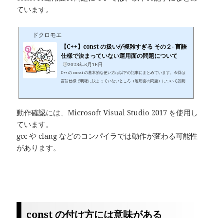
ています。
ドクロモエ
【C++】const の扱いが複雑すぎる その２- 言語
仕様で決まっていない運用面の問題について
2023年5月16日
C++ の const の基本的な使い方は以下の記事にまとめています。今回は
言語仕様で明確に決まっていないところ（運用面の問題）について説明
します。もくじ関数の引数 引数で値を受け取る場合はつけない 引数で値
を受け取らない場合は状況による サイズが小さいものには付ける？付け
ない？ struct や class のインスタンスには付ける？付けない？ 関数の戻
動作確認には、Microsoft Visual Studio 2017 を使用し
り値ローカル変数関数の引数関数の引数に const を付ける場合、何を基
ています。
準にすれば良いのか？大前提 引数で値を受け取る場合はつけない 引数で
値を受け取らない場合は状況による引数...
gcc や clang などのコンパイラでは動作が変わる可能性
があります。
const の付け方には意味がある