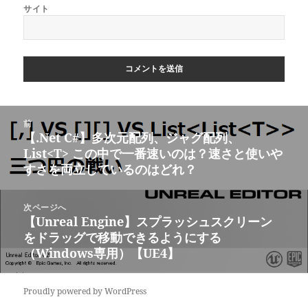
サイト
投
前
稿
【.Net C#】多次元配列、ジャグ配列、
前
ナ
List<T> この中で一番速いのは？速さと使いや
の
ビ
すさを両立しているのはどれ？
投
ゲ
稿:
ー
次ページへ
シ
【Unreal Engine】スプラッシュスクリーン
次
ョ
をドラッグで移動できるようにする
の
ン
（Windows専用）【UE4】
投
稿:
Proudly powered by WordPress