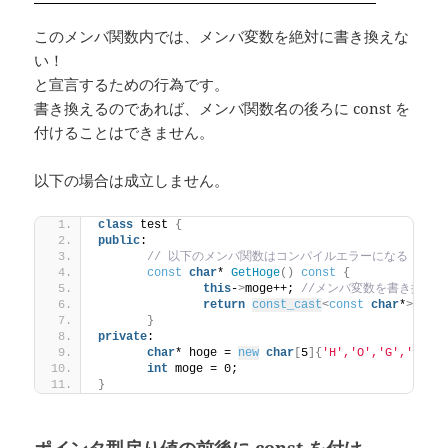
このメンバ関数内では、メンバ変数を絶対に書き換えな
い！
と宣言するための行為です。
書き換えるのであれば、メンバ関数名の後ろに const を
付けることはできません。
以下の場合は成立しません。
class
 test 
{
public
:
// 以下のメンバ関数はコンパイルエラーになる
const
char
* 
GetHoge
()
const
{
this
-
>
moge++; 
//メンバ変数を書き換え
return
const_cast
<
const
char
*
>(
thi
}
private
:
char
* hoge = 
new
char
[
5
]{
'H'
,
'O'
,
'G'
,
'E'
,
'
int
 moge = 0;
}