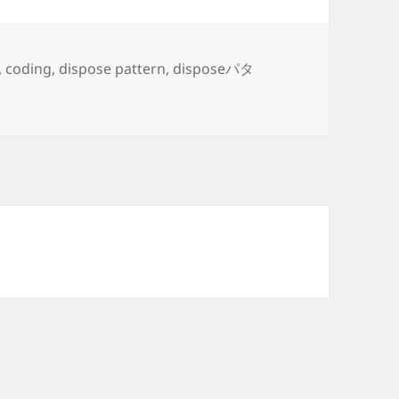
,
coding
,
dispose pattern
,
disposeパタ
 を継承する際に Dispose パターンの知識が必要になる理由 に