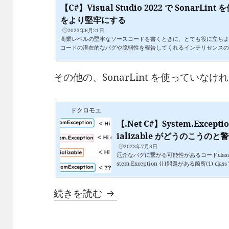
【C#】Visual Studio 2022 で SonarL
をより堅牢にする
2023年6月21日
商業レベルの堅牢なソースコードを書くときに、とても役に立ちます。S
コードの潜在的なバグや脆弱性を報告してくれるインテリセンスの
isual Studio 2022 / Visual Studio Code 対応日本語非対応インスト
ニュー＞拡張機能＞拡張機能の管理からインストールできます。
感SonarLint は C# コンパイラやインテリセンスでも見つけ
その他の、SonarLint を使ってい
CI/CD に組み込みたい場合は SonarQube を使えば静的解析を行う..
ドクロモエ
【.Net C#】System.Except
ializable がどうのこうの
2023年7月3日
厄介なバグに繋がる可能性があるコードclass Test { public class H
stem.Exception {}}問題がある箇所(1) class Tes
ge(4) : System.Exception { (5) }}(1) public にする。(
ealed を付ける。(4) 名前の末尾に Except
ストラクタが必要（後述）。↓修正後のコードpublic class 
【C#】IDisposable を
続きを読む
blic class HogeException : System.Exception { public HogeExcepti
base() {} HogeException(SerializationI...