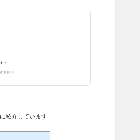
{
se 
{
放する処理
簡単に紹介しています。