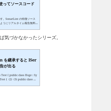
int を使ってソースコード
onarLint の特徴ソース
ようにリアルタイム報告無料V
ールVisual Studio 2022 のメ
簡単なので詳細は省きます。所
られない問題点を報告してくれます。
なければ気づかなかったシリーズ。
.
ion を継承すると ISer
と警告が出る
oge : Sy
t { (2) (3) public class Ho
2) を指定する。(3) s
ion を付ける。(5) ２種類のコン
Test { sealed pu
継承する際に Dispose パターンの知識が必要になる理由
on() :