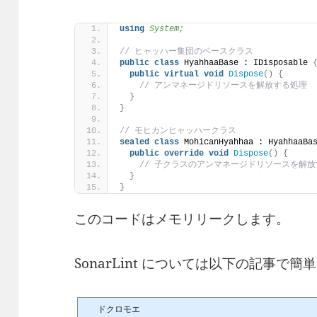
using 
System;
// ヒャッハー集団のベースクラス
public
class
 HyahhaaBase : IDisposable 
public
virtual
void
Dispose
()
{
// アンマネージドリソースを解放する処理
}
}
// モヒカンヒャッハークラス
sealed
class
 MohicanHyahhaa : HyahhaaBa
public
override
void
Dispose
()
{
// 子クラスのアンマネージドリソースを解
}
}
このコードはメモリリークします。
SonarLint については以下の記事で
ドクロモエ