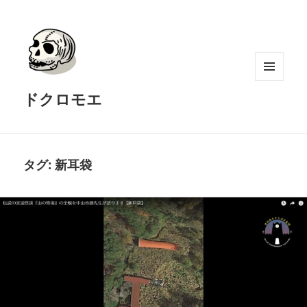
メニュ
ドクロモエ
ーとウ
ィジェ
ット
タグ:
新耳袋