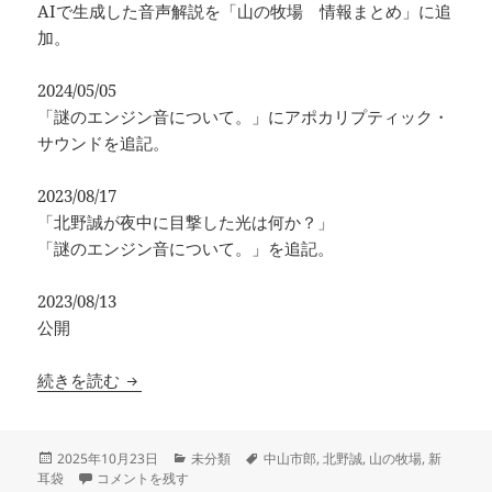
AIで生成した音声解説を「山の牧場 情報まとめ」に追
加。
2024/05/05
「謎のエンジン音について。」にアポカリプティック・
サウンドを追記。
2023/08/17
「北野誠が夜中に目撃した光は何か？」
「謎のエンジン音について。」を追記。
2023/08/13
公開
山の牧場まとめと考察
続きを読む
投
カ
タ
2025年10月23日
未分類
中山市郎
,
北野誠
,
山の牧場
,
新
稿
山の牧場まとめと考察 に
テ
グ
耳袋
コメントを残す