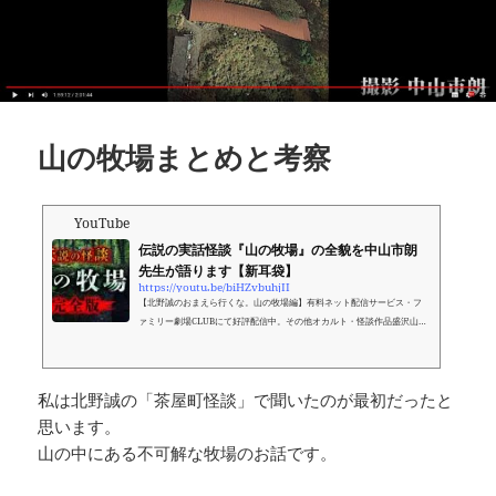
山の牧場まとめと考察
YouTube
伝説の実話怪談『山の牧場』の全貌を中山市朗
先生が語ります【新耳袋】
https://youtu.be/biHZvbuhjII
【北野誠のおまえら行くな。山の牧場編】有料ネット配信サービス・フ
ァミリー劇場CLUBにて好評配信中。その他オカルト・怪談作品盛沢山。
単月でのご利用も可能です。★前半の視聴はコチラ▷https://bit.ly/3wVN
Vzc★後半の視聴はコチラ▷https://bit.ly/36Nqbmv★ファミリー劇場CL
U...
私は北野誠の「茶屋町怪談」で聞いたのが最初だったと
思います。
山の中にある不可解な牧場のお話です。