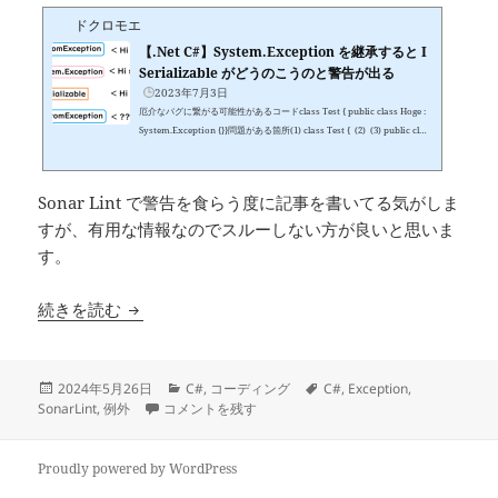
haaBase : IDisposable { public virtual void Dispose() { // アンマネー
ドクロモエ
ジドリソースを解放する処理 }}// モヒカンヒャッハークラスsealed class
MohicanHyahhaa : HyahhaaBase { public override void Dispose() {
【.Net C#】System.Exception を継承すると I
// 子クラスのアンマネージ...
Serializable がどうのこうのと警告が出る
2023年7月3日
厄介なバグに繋がる可能性があるコードclass Test { public class Hoge :
System.Exception {}}問題がある箇所(1) class Test { (2) (3) public clas
s Hoge(4) : System.Exception { (5) }}(1) public にする。(2) を指定す
る。(3) sealed を付ける。(4) 名前の末尾に Exception を付ける。(5) ２
種類のコンストラクタが必要（後述）。↓修正後のコードpublic class Te
Sonar Lint で警告を食らう度に記事を書いてる気がしま
st { sealed public class HogeException : System.Exception { public H
すが、有用な情報なのでスルーしない方が良いと思いま
ogeException() : base() {} HogeException(SerializationI...
す。
【C#】その例外、使ってもいいけど使っちゃダメ
続きを読む
投
カ
タ
2024年5月26日
C#
,
コーディング
C#
,
Exception
,
稿
【C#】その例外、使ってもいいけど使っちゃダメです 
テ
グ
SonarLint
,
例外
コメントを残す
日:
ゴ
リ
ー
Proudly powered by WordPress