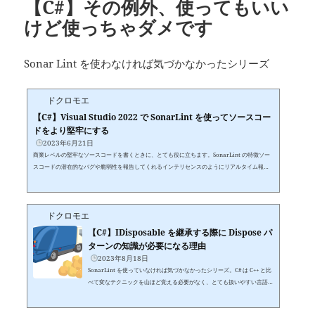
【C#】その例外、使ってもいい
けど使っちゃダメです
Sonar Lint を使わなければ気づかなかったシリーズ
ドクロモエ
【C#】Visual Studio 2022 で SonarLint を使ってソースコー
ドをより堅牢にする
2023年6月21日
商業レベルの堅牢なソースコードを書くときに、とても役に立ちます。SonarLint の特徴ソー
スコードの潜在的なバグや脆弱性を報告してくれるインテリセンスのようにリアルタイム報告
無料Visual Studio 2022 / Visual Studio Code 対応日本語非対応インストールVisual Studio 20
22 のメニュー＞拡張機能＞拡張機能の管理からインストールできます。簡単なので詳細は省き
ます。所感SonarLint は C# コンパイラやインテリセンスでも見つけられない問題点を報告し
ドクロモエ
てくれます。CI/CD に組み込みたい場合は SonarQube を使えば静的解析を行う...
【C#】IDisposable を継承する際に Dispose パ
ターンの知識が必要になる理由
2023年8月18日
SonarLint を使っていなければ気づかなかったシリーズ。C# は C++ と比
べて変なテクニックを山ほど覚える必要がなく、とても扱いやすい言語
だと思っていたのですが、最近はそうでもないと思うようになってきま
した。using System;// ヒャッハー集団のベースクラスpublic class Hyah