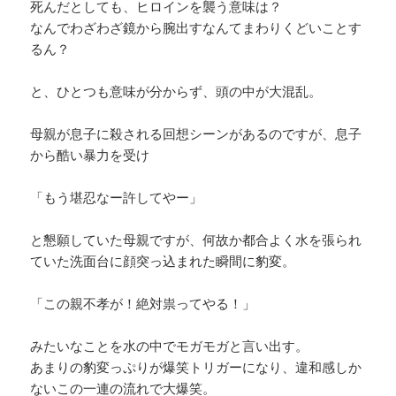
死んだとしても、ヒロインを襲う意味は？
なんでわざわざ鏡から腕出すなんてまわりくどいことす
るん？
と、ひとつも意味が分からず、頭の中が大混乱。
母親が息子に殺される回想シーンがあるのですが、息子
から酷い暴力を受け
「もう堪忍なー許してやー」
と懇願していた母親ですが、何故か都合よく水を張られ
ていた洗面台に顔突っ込まれた瞬間に豹変。
「この親不孝が！絶対祟ってやる！」
みたいなことを水の中でモガモガと言い出す。
あまりの豹変っぷりが爆笑トリガーになり、違和感しか
ないこの一連の流れで大爆笑。