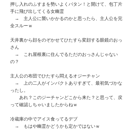
押し入れのふすまを勢いよくバタン！と開けて、包丁片
手に飛び出してくる女幽霊
→ 主人公に襲いかかるのかと思ったら、主人公を完
全スルーｗ
天井裏から顔をのぞかせてひたすら変顔する眼鏡のおっ
さん
→ これ屋根裏に住んでるただのおっさんじゃない
の？
主人公の布団でひたすら悶えるオジーチャン
→ 上の二人がインパクトありすぎて、最初気づかな
ったし。
あれ？このジーチャンどこから来た？と思って、戻
って確認しちゃいましたからねｗ
冷蔵庫の中でアイス食ってるデブ
→ もはや幽霊かどうかも定かではないｗ