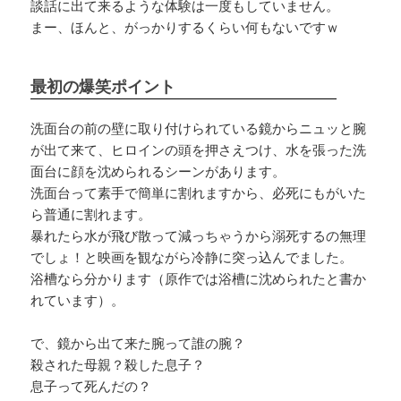
談話に出て来るような体験は一度もしていません。
まー、ほんと、がっかりするくらい何もないですｗ
最初の爆笑ポイント
洗面台の前の壁に取り付けられている鏡からニュッと腕
が出て来て、ヒロインの頭を押さえつけ、水を張った洗
面台に顔を沈められるシーンがあります。
洗面台って素手で簡単に割れますから、必死にもがいた
ら普通に割れます。
暴れたら水が飛び散って減っちゃうから溺死するの無理
でしょ！と映画を観ながら冷静に突っ込んでました。
浴槽なら分かります（原作では浴槽に沈められたと書か
れています）。
で、鏡から出て来た腕って誰の腕？
殺された母親？殺した息子？
息子って死んだの？