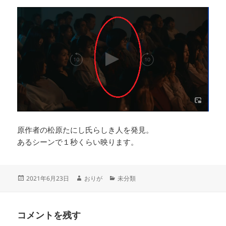
原作者の松原たにし氏らしき人を発見。
あるシーンで１秒くらい映ります。
投
作
カ
2021年6月23日
おりが
未分類
稿
成
テ
日:
者
ゴ
リ
コメントを残す
ー