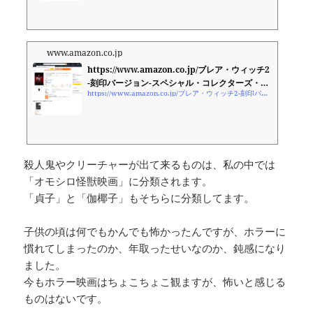
www.amazon.co.jp
https://www.amazon.co.jp/ブレア・ウィッチ2
-刻印バージョン-スペシャル・コレクターズ・エ
https://www.amazon.co.jp/ブレア・ウィッチ2-刻印バージョン-スペシャル・コレクターズ・エディション-DVD-ジェフ・ドノヴァン/dp/B000RXXYAI
ディション-DVD-ジェフ・ドノヴァン/dp/B000R
XXYAI
殺人鬼やクリーチャーが出て来るものは、私の中では
「オモシロ怪獣映画」に分類されます。
「貞子」と「伽椰子」もそちらに分類してます。
子供の頃は何でもかんでも怖かったんですが、ホラーに
慣れてしまったのか、年取ったせいなのか、鈍感になり
ました。
今もホラー映画はちょこちょこ観ますが、怖いと感じる
ものはないです。